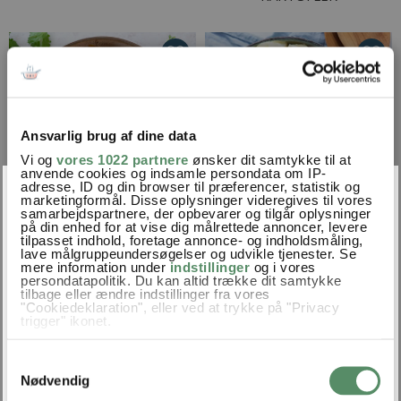
Ansvarlig brug af dine data
Vi og
vores 1022 partnere
ønsker dit samtykke til at
anvende cookies og indsamle persondata om IP-
×
adresse, ID og din browser til præferencer, statistik og
marketingformål. Disse oplysninger videregives til vores
samarbejdspartnere, der opbevarer og tilgår oplysninger
VEGETAR KORMA MED
KARTOFFELSALAT
på din enhed for at vise dig målrettede annoncer, levere
BLOMKÅL OG KIKÆRTER
tilpasset indhold, foretage annonce- og indholdsmåling,
VALDEMARSRO PREMIUM
lave målgruppeundersøgelser og udvikle tjenester. Se
mere information under
indstillinger
og i vores
persondatapolitik. Du kan altid trække dit samtykke
Log ind for se dine favoritter, madplaner, indkøbsliste m.m.
tilbage eller ændre indstillinger fra vores
"Cookiedeklaration", eller ved at trykke på "Privacy
trigger" ikonet.
Hvis du tillader det, vil vi også gerne:
Samtykkevalg
Indsamle præcise oplysninger om din placering,
der kan være nøjagtig inden for få meter
Nødvendig
Identificere din enhed baseret på en scanning af