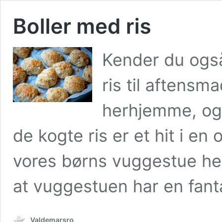
Boller med ris
Kender du også
ris til aftens
herhjemme, og d
de kogte ris er et hit i e
vores børns vuggestue her
at vuggestuen har en fan
Valdemarsro