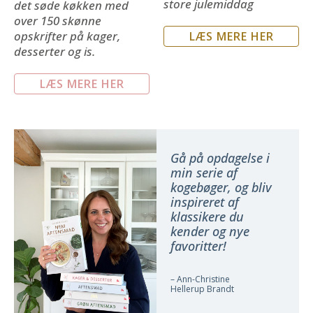
store julemiddag
det søde køkken med
over 150 skønne
opskrifter på kager,
LÆS MERE HER
desserter og is.
LÆS MERE HER
Gå på opdagelse i
min serie af
kogebøger, og bliv
inspireret af
klassikere du
kender og nye
favoritter!
– Ann-Christine
Hellerup Brandt