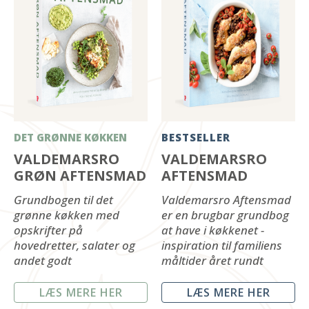
DET GRØNNE KØKKEN
BESTSELLER
VALDEMARSRO
VALDEMARSRO
GRØN AFTENSMAD
AFTENSMAD
Grundbogen til det
Valdemarsro Aftensmad
grønne køkken med
er en brugbar grundbog
opskrifter på
at have i køkkenet -
hovedretter, salater og
inspiration til familiens
andet godt
måltider året rundt
LÆS MERE HER
LÆS MERE HER