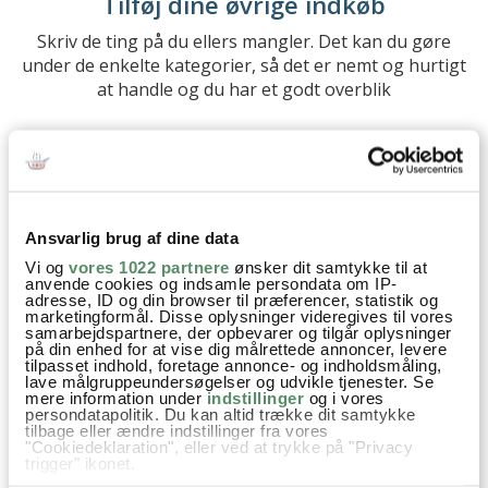
Tilføj dine øvrige indkøb
Skriv de ting på du ellers mangler. Det kan du gøre
under de enkelte kategorier, så det er nemt og hurtigt
at handle og du har et godt overblik
Ansvarlig brug af dine data
Vi og
vores 1022 partnere
ønsker dit samtykke til at
anvende cookies og indsamle persondata om IP-
adresse, ID og din browser til præferencer, statistik og
marketingformål. Disse oplysninger videregives til vores
samarbejdspartnere, der opbevarer og tilgår oplysninger
på din enhed for at vise dig målrettede annoncer, levere
tilpasset indhold, foretage annonce- og indholdsmåling,
STEP 4
lave målgruppeundersøgelser og udvikle tjenester. Se
Køb ind hvor du vil
mere information under
indstillinger
og i vores
persondatapolitik. Du kan altid trække dit samtykke
tilbage eller ændre indstillinger fra vores
Du vælger selvfølgelig også helt selv hvilke mærker
"Cookiedeklaration", eller ved at trykke på "Privacy
og varer du vil købe. Fx om du vil gå efter datovarer,
trigger" ikonet.
danske varer osv.