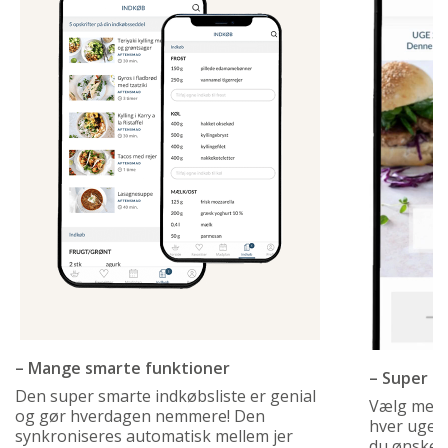
– Mange smarte funktioner
– Super s
Den super smarte indkøbsliste er genial
Vælg mell
og gør hverdagen nemmere! Den
hver uge, 
synkroniseres automatisk mellem jer
du ønsker