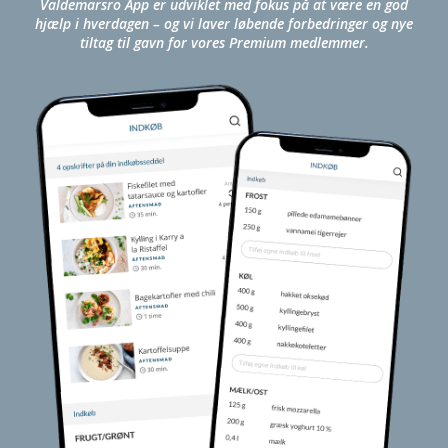
Valdemarsro App er udviklet med fokus på at være en god
hjælp i hverdagen – og vi laver løbende forbedringer og nye
tiltag til gavn for vores Premium medlemmer.