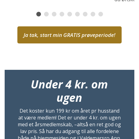
Ja tak, start min GRATIS prøveperiode!
Under 4 kr. om
ugen
Det koster kun 199 kr om året pr husstand
at være medlem! Det er under 4 kr. om ugen
med et årsmedlemskab, –altså en ret god og
lav pris. Så har du adgang til alle fordelene
både på hjemmesiden og i Valdemarsro App.