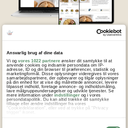
Din madplan, indkøbsliste, noter og favoritter
synkroniseres automatisk mellem
Ansvarlig brug af dine data
hjemmesiden og Valdemarsro App, –og
Vi og
vores 1022 partnere
ønsker dit samtykke til at
mellem jeres enheder.
anvende cookies og indsamle persondata om IP-
adresse, ID og din browser til præferencer, statistik og
Både på Valdemarsro hjemmesiden og i
marketingformål. Disse oplysninger videregives til vores
samarbejdspartnere, der opbevarer og tilgår oplysninger
Valdemarsro appen kan du logge med dit
på din enhed for at vise dig målrettede annoncer, levere
medlemskab og se din madplan, favoritsider og
tilpasset indhold, foretage annonce- og indholdsmåling,
indkøbsseddel. Alt er super fleksibelt og du kan
lave målgruppeundersøgelser og udvikle tjenester. Se
mere information under
indstillinger
og i vores
justere madplanen som du vil, så den bliver som
persondatapolitik. Du kan altid trække dit samtykke
skræddersyet til dig.
tilbage eller ændre indstillinger fra vores
"Cookiedeklaration", eller ved at trykke på "Privacy
Brug den smarte indkøbsliste til at få overblik over,
trigger" ikonet.
hvad der skal købes ind. og hav din helt egen
Hvis du tillader det, vil vi også gerne:
favoritside til dine yndlingsopskrifter og så kan du
Samtykkevalg
Indsamle præcise oplysninger om din placering,