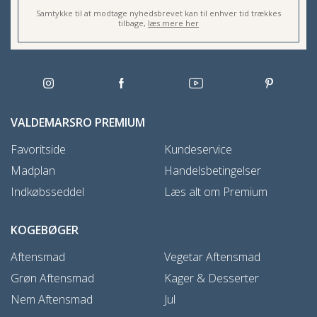
Samtykke til at modtage nyhedsbrevet kan til enhver tid trækkes
tilbage,
læs mere her
VALDEMARSRO PREMIUM
Favoritside
Kundeservice
Madplan
Handelsbetingelser
Indkøbsseddel
Læs alt om Premium
KOGEBØGER
Aftensmad
Vegetar Aftensmad
Grøn Aftensmad
Kager & Desserter
Nem Aftensmad
Jul