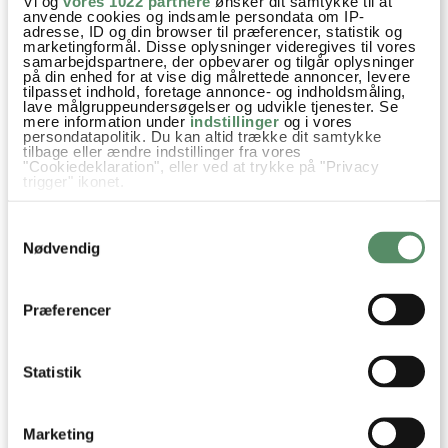
Vi og
vores 1022 partnere
ønsker dit samtykke til at
anvende cookies og indsamle persondata om IP-
adresse, ID og din browser til præferencer, statistik og
marketingformål. Disse oplysninger videregives til vores
samarbejdspartnere, der opbevarer og tilgår oplysninger
på din enhed for at vise dig målrettede annoncer, levere
tilpasset indhold, foretage annonce- og indholdsmåling,
lave målgruppeundersøgelser og udvikle tjenester. Se
mere information under
indstillinger
og i vores
persondatapolitik. Du kan altid trække dit samtykke
tilbage eller ændre indstillinger fra vores
"Cookiedeklaration", eller ved at trykke på "Privacy
trigger" ikonet.
Hvis du tillader det, vil vi også gerne:
Samtykkevalg
Indsamle præcise oplysninger om din placering,
der kan være nøjagtig inden for få meter
Nødvendig
Identificere din enhed baseret på en scanning af
dens unikke karakteristika (fingerprinting)
Dine valg anvendes på hele websitet.
Præferencer
Statistik
Marketing