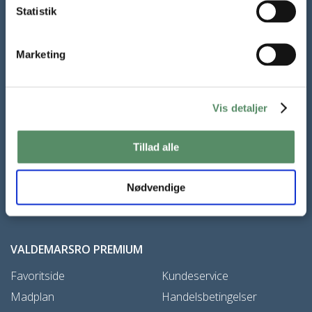
Tilmeld dig mit nyhedsbrev
Statistik
Gratis mail fra Valdemarsro hver lørdag. Alle de nye opskrifter
og inspiration til madlavning året rundt.
Marketing
TILMELD NYHEDSBREV
Vis detaljer
Samtykke til at modtage nyhedsbrevet kan til enhver tid trækkes
Tillad alle
tilbage,
læs mere her
Nødvendige
VALDEMARSRO PREMIUM
Favoritside
Kundeservice
Madplan
Handelsbetingelser