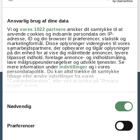
LIMONCELLO SPRITZ
LIMONCELLO COCKTAIL - MED
Ansvarlig brug af dine data
GIN OG MYNTE
Vi og
vores 1022 partnere
ønsker dit samtykke til at
anvende cookies og indsamle persondata om IP-
adresse, ID og din browser til præferencer, statistik og
marketingformål. Disse oplysninger videregives til vores
samarbejdspartnere, der opbevarer og tilgår oplysninger
på din enhed for at vise dig målrettede annoncer, levere
tilpasset indhold, foretage annonce- og indholdsmåling,
lave målgruppeundersøgelser og udvikle tjenester. Se
mere information under
indstillinger
og i vores
persondatapolitik. Du kan altid trække dit samtykke
tilbage eller ændre indstillinger fra vores
"Cookiedeklaration", eller ved at trykke på "Privacy
trigger" ikonet.
Hvis du tillader det, vil vi også gerne:
Samtykkevalg
Indsamle præcise oplysninger om din placering,
der kan være nøjagtig inden for få meter
Nødvendig
Identificere din enhed baseret på en scanning af
dens unikke karakteristika (fingerprinting)
Dine valg anvendes på hele websitet.
Præferencer