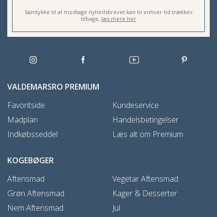
Samtykke til at modtage nyhedsbrevet kan til enhver tid trækkes
tilbage,
læs mere her
VALDEMARSRO PREMIUM
Favoritside
Kundeservice
Madplan
Handelsbetingelser
Indkøbsseddel
Læs alt om Premium
KOGEBØGER
Aftensmad
Vegetar Aftensmad
Grøn Aftensmad
Kager & Desserter
Nem Aftensmad
Jul