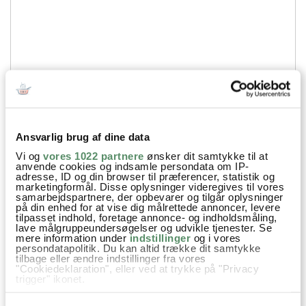
Ansvarlig brug af dine data
Vi og
vores 1022 partnere
ønsker dit samtykke til at
anvende cookies og indsamle persondata om IP-
adresse, ID og din browser til præferencer, statistik og
marketingformål. Disse oplysninger videregives til vores
Din emailadresse vil ikke blive offentliggjort.
samarbejdspartnere, der opbevarer og tilgår oplysninger
på din enhed for at vise dig målrettede annoncer, levere
SEND
tilpasset indhold, foretage annonce- og indholdsmåling,
lave målgruppeundersøgelser og udvikle tjenester. Se
mere information under
indstillinger
og i vores
persondatapolitik. Du kan altid trække dit samtykke
tilbage eller ændre indstillinger fra vores
"Cookiedeklaration", eller ved at trykke på "Privacy
trigger" ikonet.
Hvis du tillader det, vil vi også gerne: