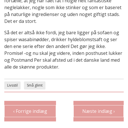
fortælle, at jeg har fået fat i nogle helt fantastiske
neglelakker, nogle som ikke stinker og som er baseret
på naturlige ingredienser og uden noget giftigt stads.
Det er da stort.
Så det er altså ikke fordi, jeg bare ligger på sofaen og
spiser wasabinødder, drikker hyldeblomstsaft og ser
den ene serie efter den anden! Det gør jeg ikke.
Promise! -og nu skal jeg videre, inden posthuset lukker
og Postmand Per skal afsted ud i det danske land med
alle de skønne produkter.
Livsstil
Små glimt
‹ Forrige indlæg
Næste indlæg ›