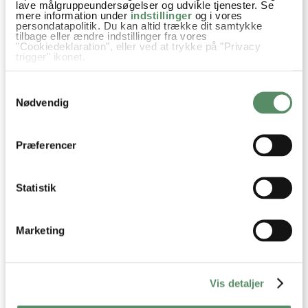
lave målgruppeundersøgelser og udvikle tjenester. Se
mere information under
indstillinger
og i vores
persondatapolitik. Du kan altid trække dit samtykke
tilbage eller ændre indstillinger fra vores
"Cookiedeklaration", eller ved at trykke på "Privacy
Din emailadresse vil ikke blive offentliggjort.
trigger" ikonet.
Hvis du tillader det, vil vi også gerne:
SEND
Samtykkevalg
Indsamle præcise oplysninger om din placering,
der kan være nøjagtig inden for få meter
Nødvendig
Identificere din enhed baseret på en scanning af
dens unikke karakteristika (fingerprinting)
Dine valg anvendes på hele websitet.
Præferencer
Statistik
Marketing
Vis detaljer