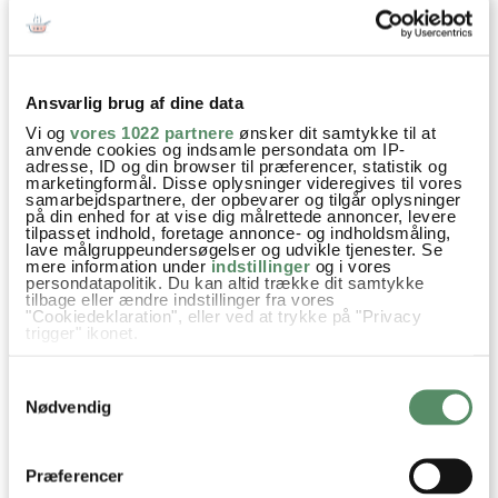
‹ Forrige indlæg
Næste indlæg ›
Ansvarlig brug af dine data
SPØRGSMÅL TIL OPSKRIFTEN?
Vi og
vores 1022 partnere
ønsker dit samtykke til at
anvende cookies og indsamle persondata om IP-
Har du spørgsmål til opskriften eller lyst til at sende en sød
adresse, ID og din browser til præferencer, statistik og
hilsen, så kan du skrive til mig i kommentarfeltet herunder.
marketingformål. Disse oplysninger videregives til vores
Du kan måske finde svaret på dit spørgsmål i kommentarfeltet,
samarbejdspartnere, der opbevarer og tilgår oplysninger
på din enhed for at vise dig målrettede annoncer, levere
hvis det allerede er stillet og besvaret - eller du kan kigge på
tilpasset indhold, foretage annonce- og indholdsmåling,
denne side
, hvor jeg giver svar på mange 'ofte stillede
lave målgruppeundersøgelser og udvikle tjenester. Se
spørgsmål' til min opskrifter.
mere information under
indstillinger
og i vores
persondatapolitik. Du kan altid trække dit samtykke
tilbage eller ændre indstillinger fra vores
"Cookiedeklaration", eller ved at trykke på "Privacy
2 KOMMENTARER

trigger" ikonet.
Hvis du tillader det, vil vi også gerne:
Samtykkevalg
Indsamle præcise oplysninger om din placering,
der kan være nøjagtig inden for få meter
Nødvendig
Malene
:
Identificere din enhed baseret på en scanning af
dens unikke karakteristika (fingerprinting)
28. april 2011 kl. 21:13
Dine valg anvendes på hele websitet.
Årh, skønne billeder af dine skønne børn!!
Præferencer