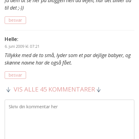
få dem at se her på bloggen hen ad vejen, når det bliver tid
til det ;-))
besvar
Helle
:
6. juni 2009 kl. 07:21
Tillykke med de to små, lyder som et par dejlige babyer, og
skønne navne har de også fået.
besvar
VIS ALLE 45 KOMMENTARER