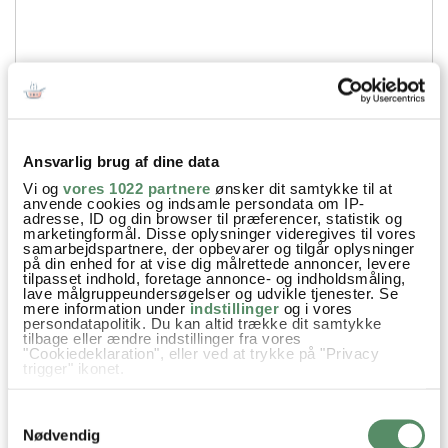
Ansvarlig brug af dine data
Vi og
vores 1022 partnere
ønsker dit samtykke til at
Din emailadresse vil ikke blive offentliggjort.
anvende cookies og indsamle persondata om IP-
adresse, ID og din browser til præferencer, statistik og
marketingformål. Disse oplysninger videregives til vores
SEND
samarbejdspartnere, der opbevarer og tilgår oplysninger
på din enhed for at vise dig målrettede annoncer, levere
tilpasset indhold, foretage annonce- og indholdsmåling,
lave målgruppeundersøgelser og udvikle tjenester. Se
mere information under
indstillinger
og i vores
persondatapolitik. Du kan altid trække dit samtykke
tilbage eller ændre indstillinger fra vores
"Cookiedeklaration", eller ved at trykke på "Privacy
trigger" ikonet.
Hvis du tillader det, vil vi også gerne:
Samtykkevalg
Indsamle præcise oplysninger om din placering,
der kan være nøjagtig inden for få meter
Nødvendig
Identificere din enhed baseret på en scanning af