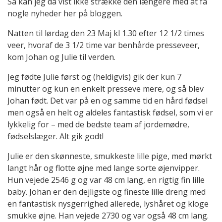
Så kan jeg da vist ikke strække den længere med at få
nogle nyheder her på bloggen.
Natten til lørdag den 23 Maj kl 1.30 efter 12 1/2 times
veer, hvoraf de 3 1/2 time var benhårde presseveer,
kom Johan og Julie til verden.
Jeg fødte Julie først og (heldigvis) gik der kun 7
minutter og kun en enkelt presseve mere, og så blev
Johan født. Det var på en og samme tid en hård fødsel
men også en helt og aldeles fantastisk fødsel, som vi er
lykkelig for – med de bedste team af jordemødre,
fødselslæger. Alt gik godt!
Julie er den skønneste, smukkeste lille pige, med mørkt
langt hår og flotte øjne med lange sorte øjenvipper.
Hun vejede 2546 g og var 48 cm lang, en rigtig fin lille
baby. Johan er den dejligste og fineste lille dreng med
en fantastisk nysgerrighed allerede, lyshåret og kloge
smukke øjne. Han vejede 2730 og var også 48 cm lang.