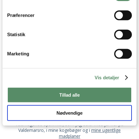
dens unikke karakteristika (fingerprinting)
Dine valg anvendes på hele websitet.
Præferencer
Statistik
Marketing
Vis detaljer
OM VALDEMARSRO
Tillad alle
Jeg hedder Ann-Christine, og det er mig der står
bag opskrifterne her på Valdemarsro.
Nødvendige
Jeg elsker at lave mad og finde på nye lækre,
velsmagende opskrifter, som jeg deler med jer her på
Valdemarsro, i mine kogebøger og i
mine ugentlige
madplaner