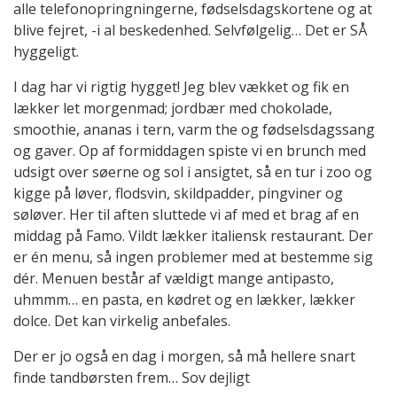
alle telefonopringningerne, fødselsdagskortene og at
blive fejret, -i al beskedenhed. Selvfølgelig… Det er SÅ
hyggeligt.
I dag har vi rigtig hygget! Jeg blev vækket og fik en
lækker let morgenmad; jordbær med chokolade,
smoothie, ananas i tern, varm the og fødselsdagssang
og gaver. Op af formiddagen spiste vi en brunch med
udsigt over søerne og sol i ansigtet, så en tur i zoo og
kigge på løver, flodsvin, skildpadder, pingviner og
søløver. Her til aften sluttede vi af med et brag af en
middag på Famo. Vildt lækker italiensk restaurant. Der
er én menu, så ingen problemer med at bestemme sig
dér. Menuen består af vældigt mange antipasto,
uhmmm… en pasta, en kødret og en lækker, lækker
dolce. Det kan virkelig anbefales.
Der er jo også en dag i morgen, så må hellere snart
finde tandbørsten frem… Sov dejligt