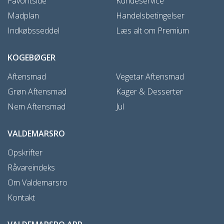
Favoritside
Kundeservice
Madplan
Handelsbetingelser
Indkøbsseddel
Læs alt om Premium
KOGEBØGER
Aftensmad
Vegetar Aftensmad
Grøn Aftensmad
Kager & Desserter
Nem Aftensmad
Jul
VALDEMARSRO
Opskrifter
Råvareindeks
Om Valdemarsro
Kontakt