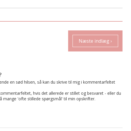
Næste indlæg ›
?
t sende en sød hilsen, så kan du skrive til mig i kommentarfeltet
mmentarfeltet, hvis det allerede er stillet og besvaret - eller du
på mange 'ofte stillede spørgsmål' til min opskrifter.