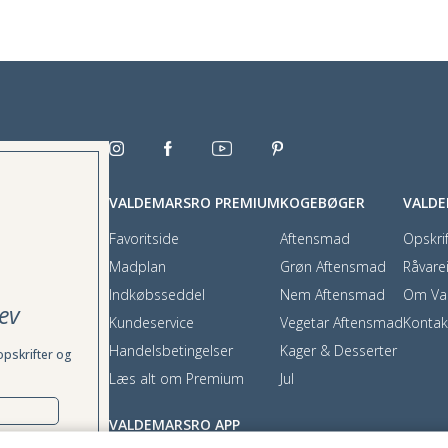
VALDEMARSRO PREMIUM
KOGEBØGER
VALD
Favoritside
Aftensmad
Opskrif
Madplan
Grøn Aftensmad
Råvare
Indkøbsseddel
Nem Aftensmad
Om Va
ev
Kundeservice
Vegetar Aftensmad
Kontak
Handelsbetingelser
Kager & Desserter
opskrifter og
Læs alt om Premium
Jul
VALDEMARSRO APP