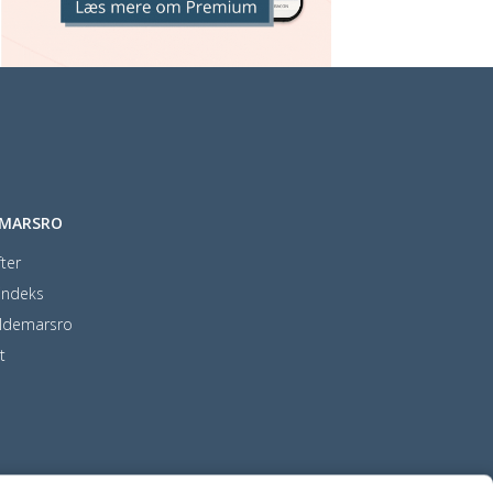
EMARSRO
ter
indeks
ldemarsro
t