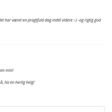
et har været en pragtfuld dag indtil videre :-) -og rigtig god
gen min!
å, ha en herlig helg!