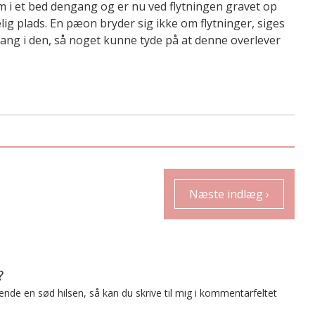
m i et bed dengang og er nu ved flytningen gravet op
elig plads. En pæon bryder sig ikke om flytninger, siges
ang i den, så noget kunne tyde på at denne overlever
Næste indlæg ›
?
t sende en sød hilsen, så kan du skrive til mig i kommentarfeltet