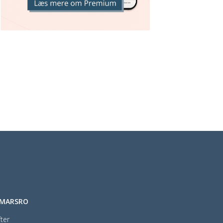
EMARSRO
ter