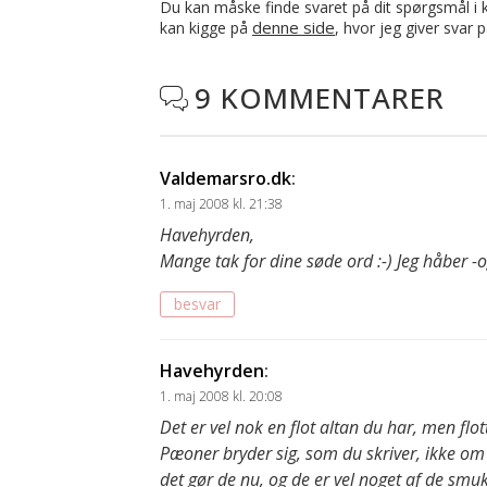
Du kan måske finde svaret på dit spørgsmål i ko
denne side
kan kigge på
, hvor jeg giver svar 
9 KOMMENTARER

Valdemarsro.dk
:
1. maj 2008 kl. 21:38
Havehyrden,
Mange tak for dine søde ord :-) Jeg håber -
besvar
Havehyrden
:
1. maj 2008 kl. 20:08
Det er vel nok en flot altan du har, men flot
Pæoner bryder sig, som du skriver, ikke om a
det gør de nu, og de er vel noget af de sm