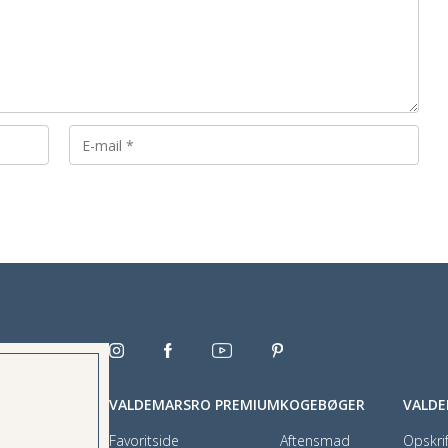
VALDEMARSRO PREMIUM
KOGEBØGER
VALD
Favoritside
Aftensmad
Opskrif