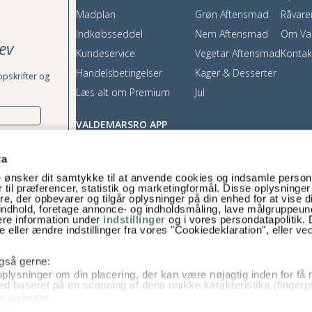
Madplan
Grøn Aftensmad
Råvare
Indkøbsseddel
Nem Aftensmad
Om Va
ev
Kundeservice
Vegetar Aftensmad
Kontak
Handelsbetingelser
Kager & Desserter
opskrifter og
Læs alt om Premium
Jul
VALDEMARSRO APP
App Store
ta
Google Play
e
ønsker dit samtykke til at anvende cookies og indsamle perso
rækkes tilbage,
 til præferencer, statistik og marketingformål. Disse oplysninger
e, der opbevarer og tilgår oplysninger på din enhed for at vise d
t indhold, foretage annonce- og indholdsmåling, lave målgruppeu
ere information under
indstillinger
og i vores persondatapolitik. 
 eller ændre indstillinger fra vores "Cookiedeklaration", eller ve
 også gerne:
plysninger om din placering, der kan være nøjagtig inden for få
hed baseret på en scanning af dens unikke karakteristika (fingerpr
e websitet.