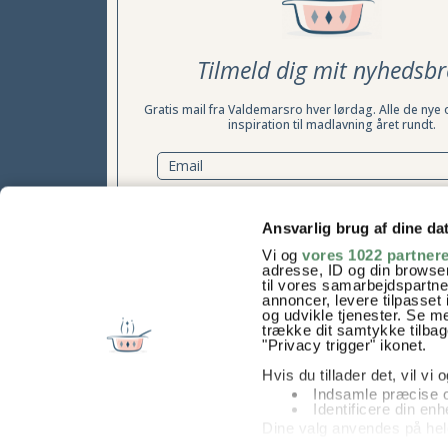
Tilmeld dig mit nyhedsbr
Gratis mail fra Valdemarsro hver lørdag. Alle de nye 
inspiration til madlavning året rundt.
TILMELD NYHEDSBREV
Ansvarlig brug af dine da
Vi og
vores 1022 partner
Samtykke til at modtage nyhedsbrevet kan til enhver tid t
adresse, ID og din browser
læs mere her
til vores samarbejdspartner
annoncer, levere tilpasse
og udvikle tjenester. Se m
trække dit samtykke tilbage
"Privacy trigger" ikonet.
Hvis du tillader det, vil vi
Indsamle præcise o
Identificere din en
Dine valg anvendes på hel