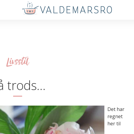
Livsstil
å trods…
Det har
regnet
her til