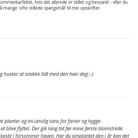
mmentarfeltet, hvis det allerede er stillet og besvaret - eller du
på mange 'ofte stillede spørgsmål' til min opskrifter.
og husker at snakke lidt med den hver dag ;-)
te planter og en utrolig sans for farver og hygge.
t blive flyttet. Der gik lang tid før mine første blomstrede.
ukkeste i forsommer haven. Har du omplantet den i år kan det