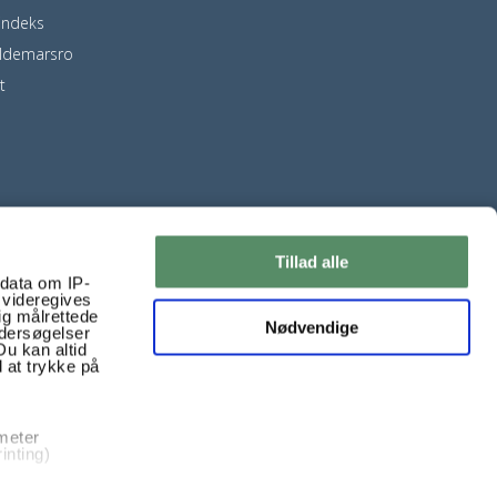
indeks
ldemarsro
t
Tillad alle
ndata om IP-
 videregives
ig målrettede
Nødvendige
ndersøgelser
Du kan altid
d at trykke på
 meter
inting)