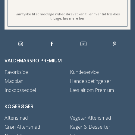
Samtykke til at modtage nyhedsbrevet kan til enhver tid trækkes
tilbage,
læs mere her
VALDEMARSRO PREMIUM
Favoritside
Kundeservice
Madplan
Handelsbetingelser
Indkøbsseddel
Læs alt om Premium
KOGEBØGER
Aftensmad
Vegetar Aftensmad
Grøn Aftensmad
Kager & Desserter