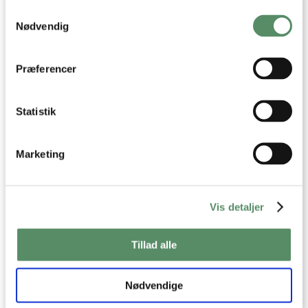
Hvis du tillader det, vil vi også gerne:
Samtykkevalg
Indsamle præcise oplysninger om din placering,
mvh
der kan være nøjagtig inden for få meter
Nødvendig
Helle
Identificere din enhed baseret på en scanning af
dens unikke karakteristika (fingerprinting)
Dine valg anvendes på hele websitet.
besvar
Præferencer
Ann-Christine
:
13. januar 2017 kl. 11:06
Statistik
Ahh, på den måde :) -og ja, der kom netop nye
vaske, men så skulle vi vente 4-6 uger ekstra
Marketing
uden bordplade og det kunne vi ikke helt få til at
fungere ;) Heldigvis er vi tilgengæld blevet rigtig
glade for resultatet.
Dejlig dag til dig!
Vis detaljer
Kh AC
Tillad alle
besvar
Nødvendige
Bent Loff
:
28. oktober 2016 kl. 12:56