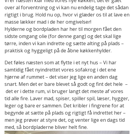
Vi er næsten klar med vores nye køkken, det er gået
over al forventning og vi kan nu endelig tage det sådan
rigtigt i brug. Hold nu op, hvor vi glæder os til at lave en
masse lækker mad i de her omgivelser!
Hylderne og bordpladen har her til morgen fået den
sidste omgang olie (for denne gang) og det skal lige
tørre, inden vi kan indrette og sætte alting på plads –
praktisk og hyggeligt på de åbne køkkenhylder.
Det føles næsten som at flytte i et nyt hus – Vi har
samtidig fået nyindrettet vores sofakrog i det ene
hjørne af rummet – det viser jeg lige en anden dag
snart. Men det er bare blevet så godt og fint det hele –
det er i dette rum, vi bruger langt det meste af vores
tid alle fire. Laver mad, spiser, spiller spil, læser, hygger,
leger og bare er sammen. Det kribler i fingrene for at
begynde at sætte på plads og rigtigt få indrettet her –
men jeg prøver at styre det, og venter lige en dags tid
med, så bordpladerne bliver helt fine.