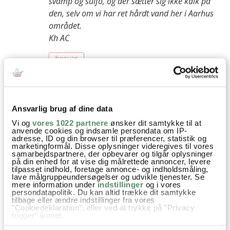
svamp og sulfo, og der sætter sig ikke kalk på
den, selv om vi har ret hårdt vand her i Aarhus
området.
Kh AC
besvar
Helle
:
12. januar 2017 kl. 20:47
hej Ann-Christine
Ansvarlig brug af dine data
Vi og
vores 1022 partnere
ønsker dit samtykke til at
Tak for svar, det er dejligt at høre. Jeg arbejder i
anvende cookies og indsamle persondata om IP-
køkkenafd. i ikea Aalborg og det er dejlig med
adresse, ID og din browser til præferencer, statistik og
marketingformål. Disse oplysninger videregives til vores
feedback om hvordan vores produkter opfører
samarbejdspartnere, der opbevarer og tilgår oplysninger
på din enhed for at vise dig målrettede annoncer, levere
sig på sigt.
tilpasset indhold, foretage annonce- og indholdsmåling,
Der kom nye stålvaske i sortimentet i august
lave målgruppeundersøgelser og udvikle tjenester. Se
mere information under
indstillinger
og i vores
2016, så det var da ærgeligt, hvis det ikke
persondatapolitik. Du kan altid trække dit samtykke
passede med det tidspunkt hvor I bestilte.
tilbage eller ændre indstillinger fra vores
"Cookiedeklaration", eller ved at trykke på "Privacy
trigger" ikonet.
Rigtig god aften