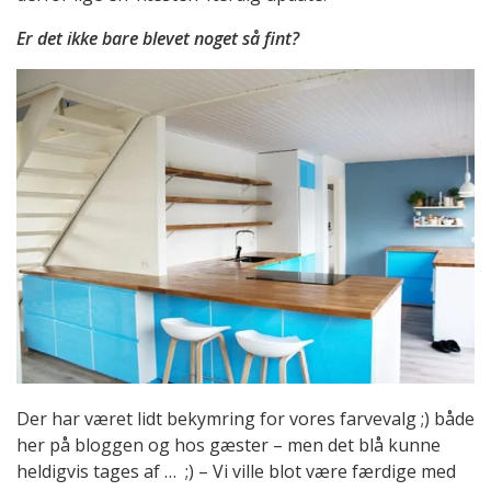
Er det ikke bare blevet noget så fint?
Der har været lidt bekymring for vores farvevalg ;) både
her på bloggen og hos gæster – men det blå kunne
heldigvis tages af … ;) – Vi ville blot være færdige med