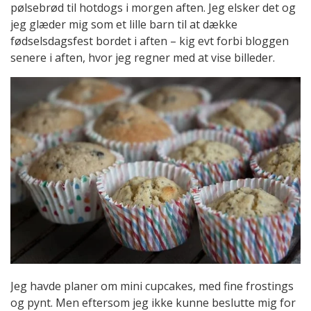
pølsebrød til hotdogs i morgen aften. Jeg elsker det og
jeg glæder mig som et lille barn til at dække
fødselsdagsfest bordet i aften – kig evt forbi bloggen
senere i aften, hvor jeg regner med at vise billeder.
Jeg havde planer om mini cupcakes, med fine frostings
og pynt. Men eftersom jeg ikke kunne beslutte mig for