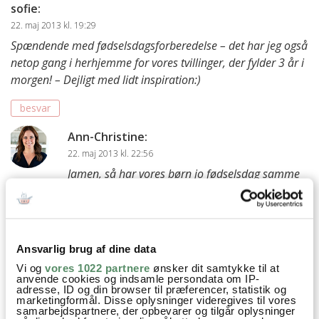
sofie
:
22. maj 2013 kl. 19:29
Spændende med fødselsdagsforberedelse – det har jeg også
netop gang i herhjemme for vores tvillinger, der fylder 3 år i
morgen! – Dejligt med lidt inspiration:)
besvar
Ann-Christine
:
22. maj 2013 kl. 22:56
Jamen, så har vores børn jo fødselsdag samme
dag. STORT tillykke med jeres børn den 23. maj
:)
Kh Ann-Christine
Ansvarlig brug af dine data
besvar
Vi og
vores 1022 partnere
ønsker dit samtykke til at
anvende cookies og indsamle persondata om IP-
adresse, ID og din browser til præferencer, statistik og
Simone
:
marketingformål. Disse oplysninger videregives til vores
samarbejdspartnere, der opbevarer og tilgår oplysninger
22. maj 2013 kl. 16:06