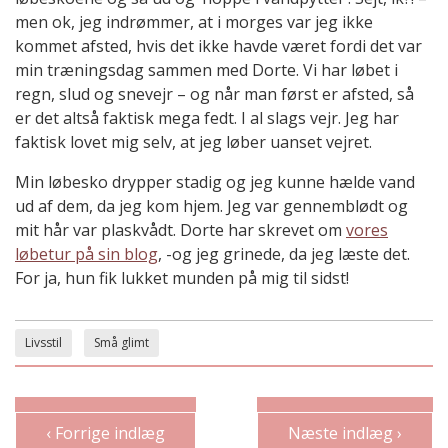
men ok, jeg indrømmer, at i morges var jeg ikke
kommet afsted, hvis det ikke havde været fordi det var
min træningsdag sammen med Dorte. Vi har løbet i
regn, slud og snevejr – og når man først er afsted, så
er det altså faktisk mega fedt. I al slags vejr. Jeg har
faktisk lovet mig selv, at jeg løber uanset vejret.
Min løbesko drypper stadig og jeg kunne hælde vand
ud af dem, da jeg kom hjem. Jeg var gennemblødt og
mit hår var plaskvådt. Dorte har skrevet om
vores
løbetur på sin blog
, -og jeg grinede, da jeg læste det.
For ja, hun fik lukket munden på mig til sidst!
Livsstil
Små glimt
‹ Forrige indlæg
Næste indlæg ›