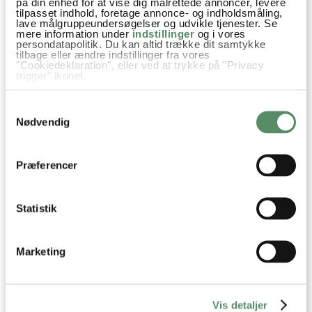
på din enhed for at vise dig målrettede annoncer, levere
tilpasset indhold, foretage annonce- og indholdsmåling,
Hvor er du sej at du løber i alt slagt vejr. Respekt for det :)
lave målgruppeundersøgelser og udvikle tjenester. Se
mere information under
indstillinger
og i vores
besvar
persondatapolitik. Du kan altid trække dit samtykke
tilbage eller ændre indstillinger fra vores
"Cookiedeklaration", eller ved at trykke på "Privacy
Ann-Christine
:
trigger" ikonet.
22. maj 2013 kl. 22:55
Hvis du tillader det, vil vi også gerne:
Og jeg har respekt for Dorte som kan få mig til
Samtykkevalg
Indsamle præcise oplysninger om din placering,
der kan være nøjagtig inden for få meter
det ;)
Nødvendig
Identificere din enhed baseret på en scanning af
dens unikke karakteristika (fingerprinting)
besvar
Dine valg anvendes på hele websitet.
Præferencer
Statistik
Marketing
Vis detaljer