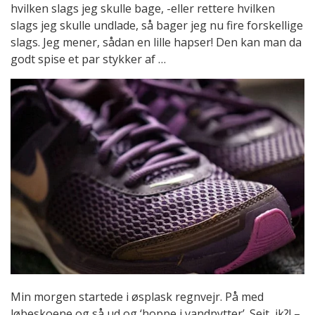
hvilken slags jeg skulle bage, -eller rettere hvilken
slags jeg skulle undlade, så bager jeg nu fire forskellige
slags. Jeg mener, sådan en lille hapser! Den kan man da
godt spise et par stykker af …
Min morgen startede i øsplask regnvejr. På med
løbeskoene og så ud og ‘hoppe i vandpytter’. Sejt, ik?! –