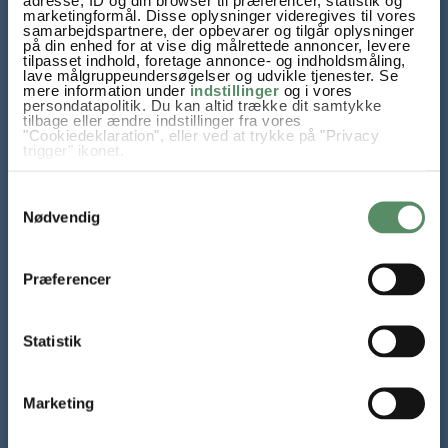
adresse, ID og din browser til præferencer, statistik og
marketingformål. Disse oplysninger videregives til vores
samarbejdspartnere, der opbevarer og tilgår oplysninger
på din enhed for at vise dig målrettede annoncer, levere
tilpasset indhold, foretage annonce- og indholdsmåling,
lave målgruppeundersøgelser og udvikle tjenester. Se
mere information under
indstillinger
og i vores
persondatapolitik. Du kan altid trække dit samtykke
tilbage eller ændre indstillinger fra vores
"Cookiedeklaration", eller ved at trykke på "Privacy
trigger" ikonet.
Hvis du tillader det, vil vi også gerne:
Samtykkevalg
Indsamle præcise oplysninger om din placering,
Tilmeld dig mit nyhedsbrev
der kan være nøjagtig inden for få meter
Nødvendig
Identificere din enhed baseret på en scanning af
dens unikke karakteristika (fingerprinting)
Gratis mail fra Valdemarsro hver lørdag. Alle de nye opskrifter
Dine valg anvendes på hele websitet.
og inspiration til madlavning året rundt.
Præferencer
Statistik
TILMELD NYHEDSBREV
Marketing
Samtykke til at modtage nyhedsbrevet kan til enhver tid trækkes
tilbage,
læs mere her