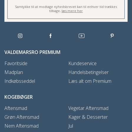
Samtykke til at modtage nyhedsbrevet kan til enhver tid trækkes
tilbage,
læs mere her
VALDEMARSRO PREMIUM
Favoritside
Kundeservice
Madplan
Handelsbetingelser
Indkøbsseddel
Læs alt om Premium
KOGEBØGER
Aftensmad
Vegetar Aftensmad
Grøn Aftensmad
Kager & Desserter
Nem Aftensmad
Jul