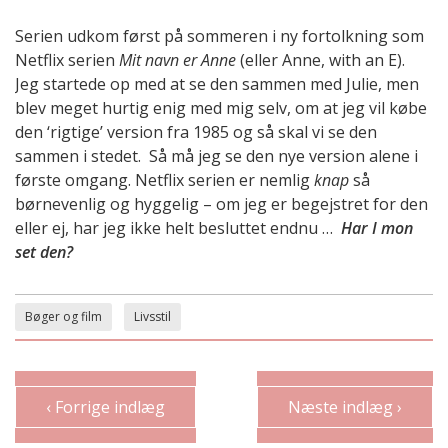
Serien udkom først på sommeren i ny fortolkning som
Netflix serien
Mit navn er Anne
(eller Anne, with an E).
Jeg startede op med at se den sammen med Julie, men
blev meget hurtig enig med mig selv, om at jeg vil købe
den ‘rigtige’ version fra 1985 og så skal vi se den
sammen i stedet. Så må jeg se den nye version alene i
første omgang. Netflix serien er nemlig
knap
så
børnevenlig og hyggelig – om jeg er begejstret for den
eller ej, har jeg ikke helt besluttet endnu …
Har I mon
set den?
Bøger og film
Livsstil
‹ Forrige indlæg
Næste indlæg ›