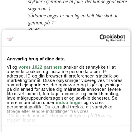
stykker i gemmerne til Julie, det kunne godt være
sagen nu :)
Sådanne bøger er nemlig en helt lille skat at
gemme på ♡
Kh AC
besvar
Ansvarlig brug af dine data
Marie
:
4. oktober 2017 kl. 20:32
Vi og
vores 1022 partnere
ønsker dit samtykke til at
anvende cookies og indsamle persondata om IP-
Jeg tror, jeg har læst serien fire gange. Den er fantastisk, og
adresse, ID og din browser til præferencer, statistik og
marketingformål. Disse oplysninger videregives til vores
jeg elsker, hvordan bøgernes stil udvikler sig med Anne.
samarbejdspartnere, der opbevarer og tilgår oplysninger
Hvis man gerne vil læse mere LMM kan Emily-bøgerne klart
på din enhed for at vise dig målrettede annoncer, levere
tilpasset indhold, foretage annonce- og indholdsmåling,
anbefales. Der er tre bind og den er mere dyster og med
lave målgruppeundersøgelser og udvikle tjenester. Se
mere information under
indstillinger
og i vores
endnu større fokus på det litterære. (Jeg kan mærke at jeg
persondatapolitik. Du kan altid trække dit samtykke
skal hjem og rode på mon mors loft nu;-) )
tilbage eller ændre indstillinger fra vores
"Cookiedeklaration", eller ved at trykke på "Privacy
trigger" ikonet.
besvar
Hvis du tillader det, vil vi også gerne: