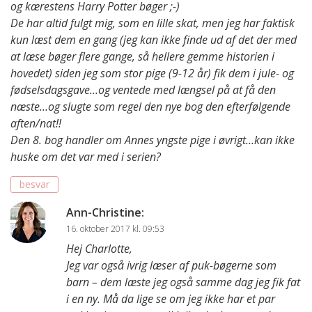
og kærestens Harry Potter bøger ;-)
De har altid fulgt mig, som en lille skat, men jeg har faktisk
kun læst dem en gang (jeg kan ikke finde ud af det der med
at læse bøger flere gange, så hellere gemme historien i
hovedet) siden jeg som stor pige (9-12 år) fik dem i jule- og
fødselsdagsgave…og ventede med længsel på at få den
næste…og slugte som regel den nye bog den efterfølgende
aften/nat!!
Den 8. bog handler om Annes yngste pige i øvrigt…kan ikke
huske om det var med i serien?
besvar
Ann-Christine
:
16. oktober 2017 kl. 09:53
Hej Charlotte,
Jeg var også ivrig læser af puk-bøgerne som
barn – dem læste jeg også samme dag jeg fik fat
i en ny. Må da lige se om jeg ikke har et par