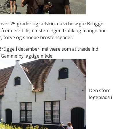
ver 25 grader og solskin, da vi besøgte Brügge.
å er der stille, næsten ingen trafik og mange fine
, torve og snoede brostensgader.
 i Brügge i december, må være som at træde ind i
ul i Gammelby’ agtige måde.
Den store
legeplads i