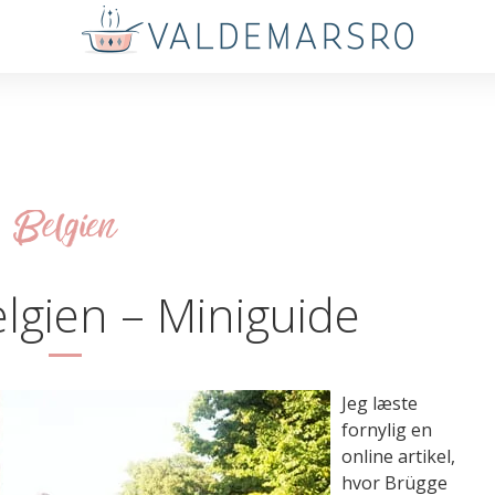
Belgien
elgien – Miniguide
Jeg læste
fornylig en
online artikel,
hvor Brügge