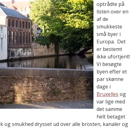
optrådte på
listen over en
af de
smukkeste
små byer i
Europa. Det
er bestemt
ikke ufortjent!
Vi besøgte
byen efter et
par skønne
dage i
Bruxelles
og
var lige med
det samme
helt betaget
ik og smukhed drysset ud over alle brosten, kanaler og