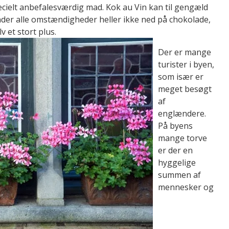
ecielt anbefalesværdig mad. Kok au Vin kan til gengæld
nder alle omstændigheder heller ikke ned på chokolade,
lv et stort plus.
Der er mange
turister i byen,
som især er
meget besøgt
af
englændere.
På byens
mange torve
er der en
hyggelige
summen af
mennesker og