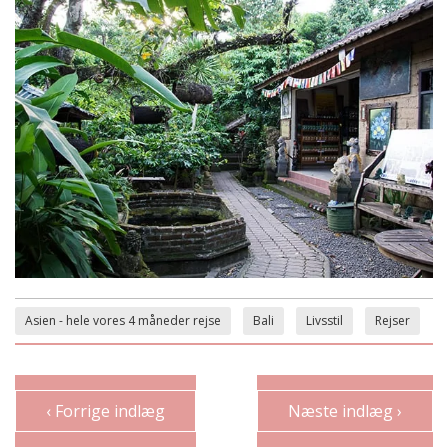
Asien - hele vores 4 måneder rejse
Bali
Livsstil
Rejser
‹ Forrige indlæg
Næste indlæg ›