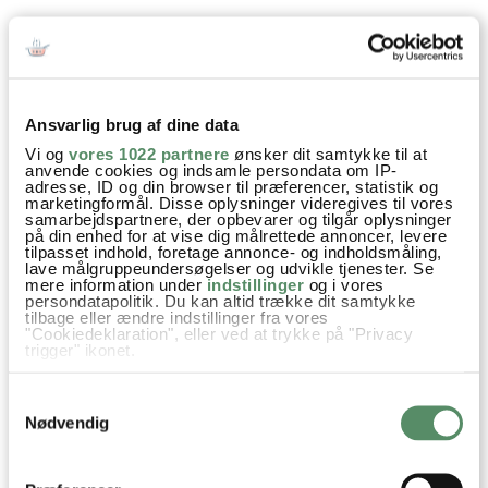
SPØRGSMÅL TIL OPSKRIFTEN?
Har du spørgsmål til opskriften eller lyst til at sende en sød
Ansvarlig brug af dine data
hilsen, så kan du skrive til mig i kommentarfeltet herunder.
Du kan måske finde svaret på dit spørgsmål i kommentarfeltet,
Vi og
vores 1022 partnere
ønsker dit samtykke til at
anvende cookies og indsamle persondata om IP-
hvis det allerede er stillet og besvaret - eller du kan kigge på
adresse, ID og din browser til præferencer, statistik og
denne side
, hvor jeg giver svar på mange 'ofte stillede
marketingformål. Disse oplysninger videregives til vores
spørgsmål' til min opskrifter.
samarbejdspartnere, der opbevarer og tilgår oplysninger
på din enhed for at vise dig målrettede annoncer, levere
tilpasset indhold, foretage annonce- og indholdsmåling,
lave målgruppeundersøgelser og udvikle tjenester. Se
8 KOMMENTARER

mere information under
indstillinger
og i vores
persondatapolitik. Du kan altid trække dit samtykke
tilbage eller ændre indstillinger fra vores
"Cookiedeklaration", eller ved at trykke på "Privacy
trigger" ikonet.
Stine
:
Hvis du tillader det, vil vi også gerne:
28. august 2017 kl. 11:25
Samtykkevalg
Indsamle præcise oplysninger om din placering,
der kan være nøjagtig inden for få meter
Hej AC
Nødvendig
Identificere din enhed baseret på en scanning af
Vi planlægger en tur til Østen med vores 2 børn. Vi overvejer
dens unikke karakteristika (fingerprinting)
Dine valg anvendes på hele websitet.
Bali og muligvis lidt Malaysia også. Og jeg søger dejlig