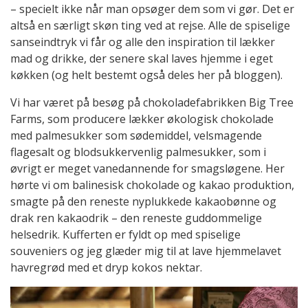
– specielt ikke når man opsøger dem som vi gør. Det er
altså en særligt skøn ting ved at rejse. Alle de spiselige
sanseindtryk vi får og alle den inspiration til lækker
mad og drikke, der senere skal laves hjemme i eget
køkken (og helt bestemt også deles her på bloggen).
Vi har været på besøg på chokoladefabrikken Big Tree
Farms, som producere lækker økologisk chokolade
med palmesukker som sødemiddel, velsmagende
flagesalt og blodsukkervenlig palmesukker, som i
øvrigt er meget vanedannende for smagsløgene. Her
hørte vi om balinesisk chokolade og kakao produktion,
smagte på den reneste nyplukkede kakaobønne og
drak ren kakaodrik – den reneste guddommelige
helsedrik. Kufferten er fyldt op med spiselige
souveniers og jeg glæder mig til at lave hjemmelavet
havregrød med et dryp kokos nektar.