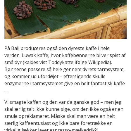
På Bali produceres også den dyreste kaffe i hele
verden. Luwak kaffe, hvor kaffebønnerne bliver spist af
små dyr (kaldes vist Toddykatte ifølge Wikipedia).
Bønnerne passere så hele gennem dyrets tarmsystem,
og kommer ud ufordøjet – eftersigende skulle
enzymerne i tarmsystemet give en helt fantastisk kaffe
…
Vi smagte kaffen og den var da ganske god – men jeg
skal ærlig talt ikke kunne sige, om den ikke også er en
smule opreklameret. Måske skal man være en helt
særlig kaffeentusiast og ikke bare foretrække en
virkelig lækker lavet espresso-mælkedrik?!