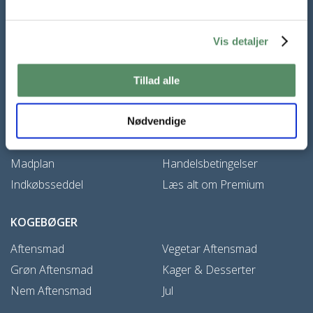
Samtykke til at modtage nyhedsbrevet kan til enhver tid trækkes
tilbage,
læs mere her
Vis detaljer
Tillad alle
VALDEMARSRO PREMIUM
Nødvendige
Favoritside
Kundeservice
Madplan
Handelsbetingelser
Indkøbsseddel
Læs alt om Premium
KOGEBØGER
Aftensmad
Vegetar Aftensmad
Grøn Aftensmad
Kager & Desserter
Nem Aftensmad
Jul