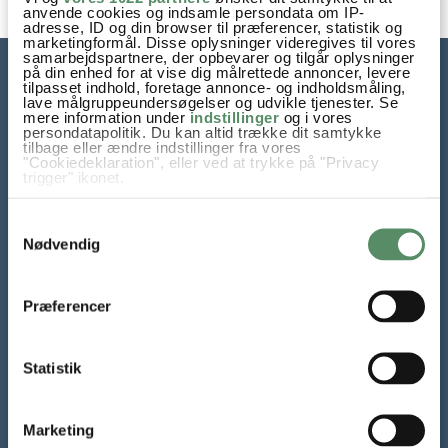
anvende cookies og indsamle persondata om IP-
adresse, ID og din browser til præferencer, statistik og
marketingformål. Disse oplysninger videregives til vores
samarbejdspartnere, der opbevarer og tilgår oplysninger
på din enhed for at vise dig målrettede annoncer, levere
tilpasset indhold, foretage annonce- og indholdsmåling,
lave målgruppeundersøgelser og udvikle tjenester. Se
mere information under
indstillinger
og i vores
persondatapolitik. Du kan altid trække dit samtykke
tilbage eller ændre indstillinger fra vores
"Cookiedeklaration", eller ved at trykke på "Privacy
trigger" ikonet.
Hvis du tillader det, vil vi også gerne:
Samtykkevalg
Indsamle præcise oplysninger om din placering,
der kan være nøjagtig inden for få meter
Nødvendig
Tilmeld dig mit nyhedsbrev
Identificere din enhed baseret på en scanning af
dens unikke karakteristika (fingerprinting)
Dine valg anvendes på hele websitet.
Gratis mail fra Valdemarsro hver lørdag. Alle de nye opskrifter
Præferencer
og inspiration til madlavning året rundt.
Statistik
TILMELD NYHEDSBREV
Marketing