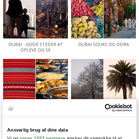
DUBAI - GODE STEDER AT
DUBAI SOUKS OG DEIRA
OPLEVE OG SE
SPIS SOM EMIRATIERNE I
DUBAI : SMÅ GLIMT
DUBAI
Ansvarlig brug af dine data
Vi og
vores 1022 partnere
ønsker dit samtykke til at