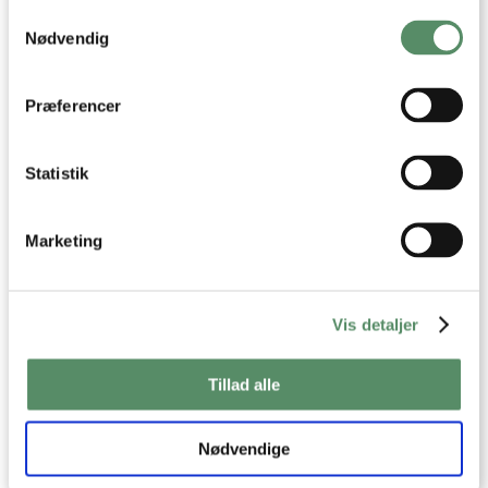
Samtykkevalg
Indsamle præcise oplysninger om din placering,
der kan være nøjagtig inden for få meter
Nødvendig
Identificere din enhed baseret på en scanning af
dens unikke karakteristika (fingerprinting)
Dine valg anvendes på hele websitet.
Præferencer
Statistik
Marketing
Vis detaljer
Tillad alle
OM VALDEMARSRO
Nødvendige
Jeg hedder Ann-Christine, og det er mig der står
bag opskrifterne her på Valdemarsro.