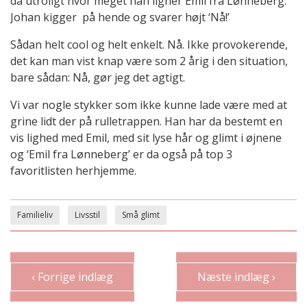
da utroligt hvor meget han ligner Emil fra Lønneberg.
Johan kigger på hende og svarer højt ‘Nå!’
Sådan helt cool og helt enkelt. Nå. Ikke provokerende,
det kan man vist knap være som 2 årig i den situation,
bare sådan: Nå, gør jeg det agtigt.
Vi var nogle stykker som ikke kunne lade være med at
grine lidt der på rulletrappen. Han har da bestemt en
vis lighed med Emil, med sit lyse hår og glimt i øjnene
og ‘Emil fra Lønneberg’ er da også på top 3
favoritlisten herhjemme.
Familieliv
Livsstil
Små glimt
‹ Forrige indlæg
Næste indlæg ›