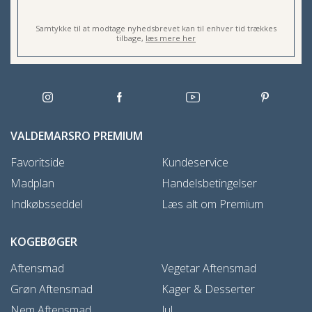
Samtykke til at modtage nyhedsbrevet kan til enhver tid trækkes
tilbage,
læs mere her
VALDEMARSRO PREMIUM
Favoritside
Kundeservice
Madplan
Handelsbetingelser
Indkøbsseddel
Læs alt om Premium
KOGEBØGER
Aftensmad
Vegetar Aftensmad
Grøn Aftensmad
Kager & Desserter
Nem Aftensmad
Jul