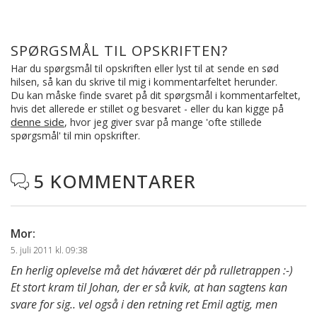
SPØRGSMÅL TIL OPSKRIFTEN?
Har du spørgsmål til opskriften eller lyst til at sende en sød
hilsen, så kan du skrive til mig i kommentarfeltet herunder.
Du kan måske finde svaret på dit spørgsmål i kommentarfeltet,
hvis det allerede er stillet og besvaret - eller du kan kigge på
denne side
, hvor jeg giver svar på mange 'ofte stillede
spørgsmål' til min opskrifter.
5 KOMMENTARER

Mor
:
5. juli 2011 kl. 09:38
En herlig oplevelse må det ha´været dér på rulletrappen :-)
Et stort kram til Johan, der er så kvik, at han sagtens kan
svare for sig.. vel også i den retning ret Emil agtig, men