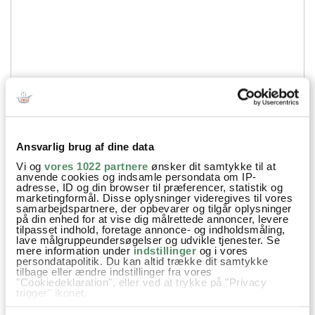
Ansvarlig brug af dine data
Vi og
vores 1022 partnere
ønsker dit samtykke til at
anvende cookies og indsamle persondata om IP-
adresse, ID og din browser til præferencer, statistik og
marketingformål. Disse oplysninger videregives til vores
samarbejdspartnere, der opbevarer og tilgår oplysninger
Din emailadresse vil ikke blive offentliggjort.
på din enhed for at vise dig målrettede annoncer, levere
tilpasset indhold, foretage annonce- og indholdsmåling,
SEND
lave målgruppeundersøgelser og udvikle tjenester. Se
mere information under
indstillinger
og i vores
persondatapolitik. Du kan altid trække dit samtykke
tilbage eller ændre indstillinger fra vores
"Cookiedeklaration", eller ved at trykke på "Privacy
trigger" ikonet.
Hvis du tillader det, vil vi også gerne: