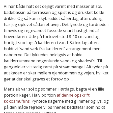
Vi har både haft det dejligt varmt med masser af sol,
badebassin på terrassen og spist is og drukket kolde
drikke. Og så kom skybruddet så lørdag aften, aldrig
har jeg oplevet sådan et uvejr. Det lynede og tordnede i
timevis og regnvandet fossede snart hastigt ind af
hoveddøren. Ude på fortovet stod 8-10 cm vand og
hurtigt stod også kælderen i vand. Så lørdag aften
holdt vi “vand væk fra kælderen” arrangement med
naboerne. Det lykkedes heldigvis at holde
kælderrummene nogenlunde vand- og skadesfri. Til
gengæld er vi stadig ramt på strømmangel. Alt tyder på
at skaden er sket mellem ejendommen og vejen, hvilket
gør at der skal graves et fortov op …
Mens alt var sol og sommer i lørdags, bagte vi en lille
portion kager. Halv portion
af denne opskrift
kokosmuffins
. Pyntede kagerne med glimmer og lys, og
på den måde fejrede vi børnenes bedstefar som holdt