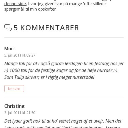
denne side
, hvor jeg giver svar på mange 'ofte stillede
spørgsmål' til min opskrifter.
5 KOMMENTARER

Mor
:
5. juli 2011 kl. 09:27
Mange tak for at i også gjorde lørdagen til en festdag hos jer
:-) 1000 tak for de festlige kager og for de høje hurraér :-)
Som Tulip skriver; er i rigtig meget nusersøde!
besvar
Christina
:
3. juli 2011 kl. 21:50
Det lyder godt nok til at ha’ været noget af et uvejr. Men det
lyder trods alt hyggeligt med “fest” med naboerne.. I svære