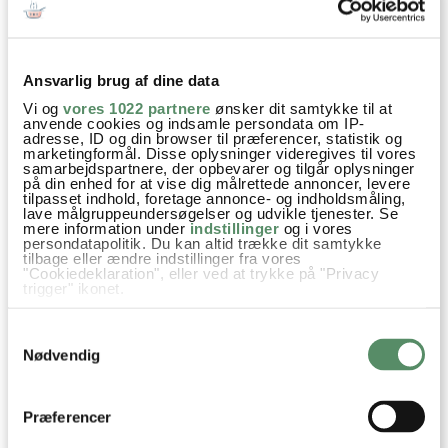
Ann-Christine
:
4. juli 2011 kl. 14:01
Det kunne da bare lige mangle ;-) Her er blevet
Ansvarlig brug af dine data
råbt højt hurra
Vi og
vores 1022 partnere
ønsker dit samtykke til at
anvende cookies og indsamle persondata om IP-
besvar
adresse, ID og din browser til præferencer, statistik og
marketingformål. Disse oplysninger videregives til vores
samarbejdspartnere, der opbevarer og tilgår oplysninger
på din enhed for at vise dig målrettede annoncer, levere
tilpasset indhold, foretage annonce- og indholdsmåling,
lave målgruppeundersøgelser og udvikle tjenester. Se
mere information under
indstillinger
og i vores
persondatapolitik. Du kan altid trække dit samtykke
tilbage eller ændre indstillinger fra vores
"Cookiedeklaration", eller ved at trykke på "Privacy
trigger" ikonet.
Hvis du tillader det, vil vi også gerne:
Samtykkevalg
Indsamle præcise oplysninger om din placering,
der kan være nøjagtig inden for få meter
Nødvendig
Identificere din enhed baseret på en scanning af
dens unikke karakteristika (fingerprinting)
Dine valg anvendes på hele websitet.
Præferencer