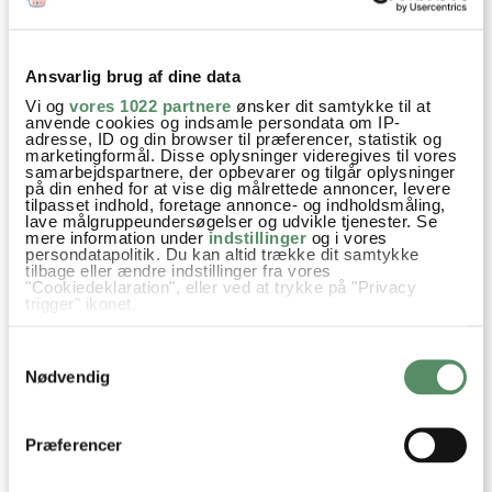
Din emailadresse vil ikke blive offentliggjort.
SEND
Ansvarlig brug af dine data
Vi og
vores 1022 partnere
ønsker dit samtykke til at
anvende cookies og indsamle persondata om IP-
adresse, ID og din browser til præferencer, statistik og
marketingformål. Disse oplysninger videregives til vores
samarbejdspartnere, der opbevarer og tilgår oplysninger
på din enhed for at vise dig målrettede annoncer, levere
tilpasset indhold, foretage annonce- og indholdsmåling,
lave målgruppeundersøgelser og udvikle tjenester. Se
mere information under
indstillinger
og i vores
persondatapolitik. Du kan altid trække dit samtykke
tilbage eller ændre indstillinger fra vores
"Cookiedeklaration", eller ved at trykke på "Privacy
trigger" ikonet.
Hvis du tillader det, vil vi også gerne:
Samtykkevalg
Indsamle præcise oplysninger om din placering,
der kan være nøjagtig inden for få meter
Nødvendig
Identificere din enhed baseret på en scanning af
dens unikke karakteristika (fingerprinting)
Dine valg anvendes på hele websitet.
Præferencer