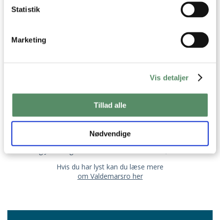
Statistik
Marketing
OM VALDEMARSRO
Jeg hedder Ann-Christine, og det er mig der står
Vis detaljer
bag opskrifterne her på Valdemarsro.
Jeg elsker at lave mad og finde på nye lækre,
Tillad alle
velsmagende opskrifter, som jeg deler med jer her på
Valdemarsro, i mine kogebøger og i
mine ugentlige
madplaner
Nødvendige
Jeg bor i Aarhus sammen med Martin, vores børn Julie
og Johan og vores søde Golden Retriever, Mille.
Hvis du har lyst kan du læse mere
om Valdemarsro her