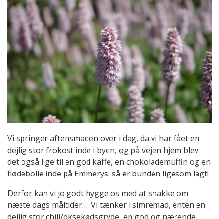
Vi springer aftensmaden over i dag, da vi har fået en
dejlig stor frokost inde i byen, og på vejen hjem blev
det også lige til en god kaffe, en chokolademuffin og en
flødebolle inde på Emmerys, så er bunden ligesom lagt!
Derfor kan vi jo godt hygge os med at snakke om
næste dags måltider…. Vi tænker i simremad, enten en
dejlig stor chili/oksekødsgryde, en god og nærende