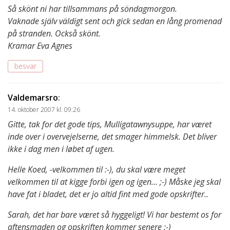
Så skönt ni har tillsammans på söndagmorgon.
Vaknade själv väldigt sent och gick sedan en lång promenad
på stranden. Också skönt.
Kramar Eva Agnes
besvar
Valdemarsro
:
14. oktober 2007 kl. 09:26
Gitte, tak for det gode tips, Mulligatawnysuppe, har været
inde over i overvejelserne, det smager himmelsk. Det bliver
ikke i dag men i løbet af ugen.
Helle Koed, -velkommen til :-), du skal være meget
velkommen til at kigge forbi igen og igen… ;-) Måske jeg skal
have fat i bladet, det er jo altid fint med gode opskrifter..
Sarah, det har bare været så hyggeligt! Vi har bestemt os for
aftensmaden og opskriften kommer senere :-)