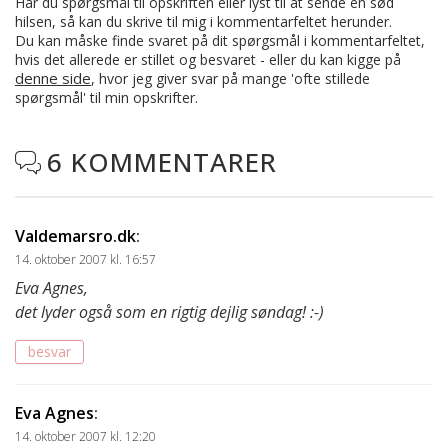
Har du spørgsmål til opskriften eller lyst til at sende en sød
hilsen, så kan du skrive til mig i kommentarfeltet herunder.
Du kan måske finde svaret på dit spørgsmål i kommentarfeltet,
hvis det allerede er stillet og besvaret - eller du kan kigge på
denne side
, hvor jeg giver svar på mange 'ofte stillede
spørgsmål' til min opskrifter.
6 KOMMENTARER

Valdemarsro.dk
:
14. oktober 2007 kl. 16:57
Eva Agnes,
det lyder også som en rigtig dejlig søndag! :-)
besvar
Eva Agnes
:
14. oktober 2007 kl. 12:20