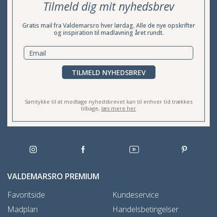
Tilmeld dig mit nyhedsbrev
Gratis mail fra Valdemarsro hver lørdag. Alle de nye opskrifter
og inspiration til madlavning året rundt.
TILMELD NYHEDSBREV
Samtykke til at modtage nyhedsbrevet kan til enhver tid trækkes
tilbage,
læs mere her
VALDEMARSRO PREMIUM
Favoritside
Kundeservice
Madplan
Handelsbetingelser