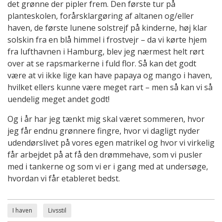
det grønne der pipler frem. Den første tur på
planteskolen, forårsklargøring af altanen og/eller
haven, de første lunene solstrejf på kinderne, høj klar
solskin fra en blå himmel i frostvejr – da vi kørte hjem
fra lufthavnen i Hamburg, blev jeg nærmest helt rørt
over at se rapsmarkerne i fuld flor. Så kan det godt
være at vi ikke lige kan have papaya og mango i haven,
hvilket ellers kunne være meget rart – men så kan vi så
uendelig meget andet godt!
Og i år har jeg tænkt mig skal været sommeren, hvor
jeg får endnu grønnere fingre, hvor vi dagligt nyder
udendørslivet på vores egen matrikel og hvor vi virkelig
får arbejdet på at få den drømmehave, som vi pusler
med i tankerne og som vi er i gang med at undersøge,
hvordan vi får etableret bedst.
I haven
Livsstil