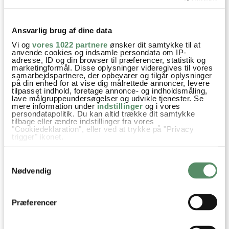
jeg har det på præcis samme måde – jeg er drøn-dårlig til at
vedligeholde haven. Jeg kan bedst lide at så og høste. Mest
Ansvarlig brug af dine data
høste! Men jeg er virkelig blevet fan af havelivet og troede
Vi og
vores 1022 partnere
ønsker dit samtykke til at
aldri gjeg skulle blive så voksen at grønne planter skulle
anvende cookies og indsamle persondata om IP-
adresse, ID og din browser til præferencer, statistik og
gøre mig glad på den måde! I år har jeg tomatplaner i
marketingformål. Disse oplysninger videregives til vores
vindueskarmen, har dyrket chili fra bunden og div. øko-
samarbejdspartnere, der opbevarer og tilgår oplysninger
på din enhed for at vise dig målrettede annoncer, levere
krydderurter. Og – så er jeg igang med at spire de skønneste
tilpasset indhold, foretage annonce- og indholdsmåling,
små mikro-grønne sager fra Tiny Gardens. Superfedt,
lave målgruppeundersøgelser og udvikle tjenester. Se
mere information under
indstillinger
og i vores
bæredygtigt koncept!
persondatapolitik. Du kan altid trække dit samtykke
tilbage eller ændre indstillinger fra vores
"Cookiedeklaration", eller ved at trykke på "Privacy
besvar
trigger" ikonet.
Ann-Christine
:
Hvis du tillader det, vil vi også gerne:
Samtykkevalg
Indsamle præcise oplysninger om din placering,
27. maj 2015 kl. 20:49
der kan være nøjagtig inden for få meter
Nødvendig
Identificere din enhed baseret på en scanning af
Rart at jeg ikke er den eneste der hænger lidt
dens unikke karakteristika (fingerprinting)
med vedligeholdelsesdelen ;)
Dine valg anvendes på hele websitet.
Og jeg er helt enig – at høste er altså også ret
Præferencer
dejligt. Det er så dejligt at lave mad af grønt og
urter fra egen have.