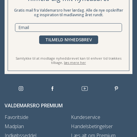
Gratis mail fra Valdemarsro hver lørdag. Alle de nye opskrifter
og inspiration til madlavning året rundt.
TILMELD NYHEDSBREV
Samtykke til at modtage nyhedsbrevet kan til enhver tid trækkes
tilbage,
læs mere her
VALDEMARSRO PREMIUM
Favoritside
Kundeservice
Madplan
Handelsbetingelser
Indkøbsseddel
Læs alt om Premium