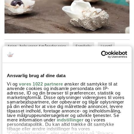
Asien - hele vores 4 måneder rejse
Familieliv
Livsstil
Rejser
Ansvarlig brug af dine data
‹ Forrige indlæg
Næste indlæg ›
Vi og
vores 1022 partnere
ønsker dit samtykke til at
anvende cookies og indsamle persondata om IP-
adresse, ID og din browser til præferencer, statistik og
marketingformål. Disse oplysninger videregives til vores
samarbejdspartnere, der opbevarer og tilgår oplysninger
på din enhed for at vise dig målrettede annoncer, levere
tilpasset indhold, foretage annonce- og indholdsmåling,
lave målgruppeundersøgelser og udvikle tjenester. Se
SPØRGSMÅL TIL OPSKRIFTEN?
mere information under
indstillinger
og i vores
persondatapolitik. Du kan altid trække dit samtykke
Har du spørgsmål til opskriften eller lyst til at sende en sød
tilbage eller ændre indstillinger fra vores
hilsen, så kan du skrive til mig i kommentarfeltet herunder.
"Cookiedeklaration", eller ved at trykke på "Privacy