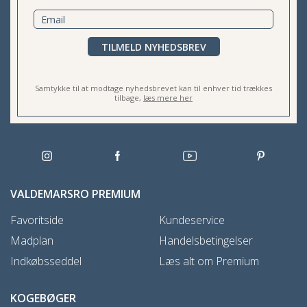
TILMELD NYHEDSBREV
Samtykke til at modtage nyhedsbrevet kan til enhver tid trækkes
tilbage,
læs mere her
VALDEMARSRO PREMIUM
Favoritside
Kundeservice
Madplan
Handelsbetingelser
Indkøbsseddel
Læs alt om Premium
KOGEBØGER