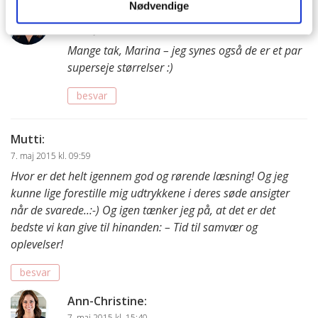
Nødvendige
Ann-Christine
:
27. maj 2015 kl. 08:27
Mange tak, Marina – jeg synes også de er et par
superseje størrelser :)
besvar
Mutti
:
7. maj 2015 kl. 09:59
Hvor er det helt igennem god og rørende læsning! Og jeg
kunne lige forestille mig udtrykkene i deres søde ansigter
når de svarede..:-) Og igen tænker jeg på, at det er det
bedste vi kan give til hinanden: – Tid til samvær og
oplevelser!
besvar
Ann-Christine
:
7. maj 2015 kl. 15:40