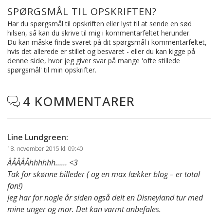
SPØRGSMÅL TIL OPSKRIFTEN?
Har du spørgsmål til opskriften eller lyst til at sende en sød
hilsen, så kan du skrive til mig i kommentarfeltet herunder.
Du kan måske finde svaret på dit spørgsmål i kommentarfeltet,
hvis det allerede er stillet og besvaret - eller du kan kigge på
denne side
, hvor jeg giver svar på mange 'ofte stillede
spørgsmål' til min opskrifter.
4 KOMMENTARER

Line Lundgreen
:
18. november 2015 kl. 09:40
ÅÅÅÅÅhhhhhh…… <3
Tak for skønne billeder ( og en max lækker blog – er total
fan!)
Jeg har for nogle år siden også delt en Disneyland tur med
mine unger og mor. Det kan varmt anbefales.