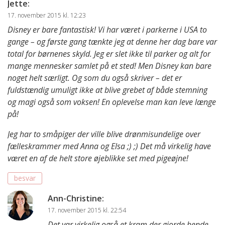
Jette
:
17. november 2015 kl. 12:23
Disney er bare fantastisk! Vi har været i parkerne i USA to
gange – og første gang tænkte jeg at denne her dag bare var
total for børnenes skyld. Jeg er slet ikke til parker og alt for
mange mennesker samlet på et sted! Men Disney kan bare
noget helt særligt. Og som du også skriver – det er
fuldstændig umuligt ikke at blive grebet af både stemning
og magi også som voksen! En oplevelse man kan leve længe
på!
Jeg har to småpiger der ville blive drønmisundelige over
fælleskrammer med Anna og Elsa ;) ;) Det må virkelig have
været en af de helt store øjeblikke set med pigeøjne!
besvar
Ann-Christine
:
17. november 2015 kl. 22:54
Det var virkelig også et kram der gjorde hende