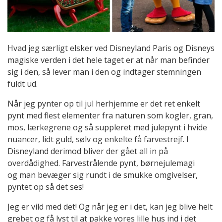
Hvad jeg særligt elsker ved Disneyland Paris og Disneys
magiske verden i det hele taget er at når man befinder
sig i den, så lever man i den og indtager stemningen
fuldt ud.
Når jeg pynter op til jul herhjemme er det ret enkelt
pynt med flest elementer fra naturen som kogler, gran,
mos, lærkegrene og så suppleret med julepynt i hvide
nuancer, lidt guld, sølv og enkelte få farvestrejf. I
Disneyland derimod bliver der gået all in på
overdådighed. Farvestrålende pynt, børnejulemagi
og man bevæger sig rundt i de smukke omgivelser,
pyntet op så det ses!
Jeg er vild med det! Og når jeg er i det, kan jeg blive helt
grebet og få lyst til at pakke vores lille hus ind i det