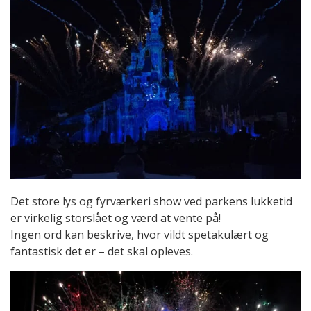
Det store lys og fyrværkeri show ved parkens lukketid
er virkelig storslået og værd at vente på!
Ingen ord kan beskrive, hvor vildt spetakulært og
fantastisk det er – det skal opleves.