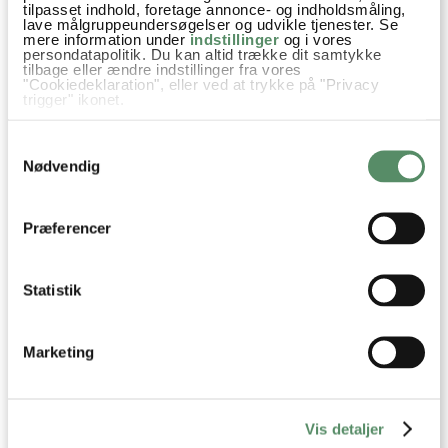
tilpasset indhold, foretage annonce- og indholdsmåling,
lave målgruppeundersøgelser og udvikle tjenester. Se
mere information under
indstillinger
og i vores
persondatapolitik. Du kan altid trække dit samtykke
tilbage eller ændre indstillinger fra vores
"Cookiedeklaration", eller ved at trykke på "Privacy
trigger" ikonet.
Hvis du tillader det, vil vi også gerne:
Samtykkevalg
Indsamle præcise oplysninger om din placering,
der kan være nøjagtig inden for få meter
Nødvendig
Identificere din enhed baseret på en scanning af
dens unikke karakteristika (fingerprinting)
Dine valg anvendes på hele websitet.
Præferencer
Statistik
Marketing
Vis detaljer