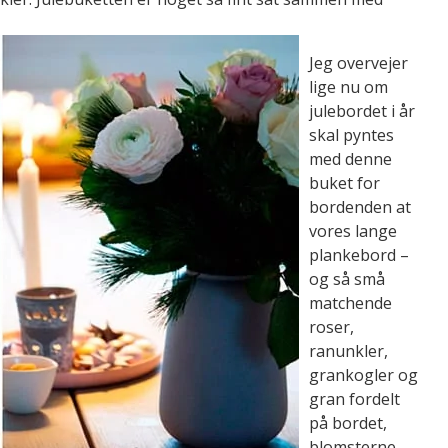
Jeg overvejer
lige nu om
julebordet i år
skal pyntes
med denne
buket for
bordenden at
vores lange
plankebord –
og så små
matchende
roser,
ranunkler,
grankogler og
gran fordelt
på bordet,
blomsterne