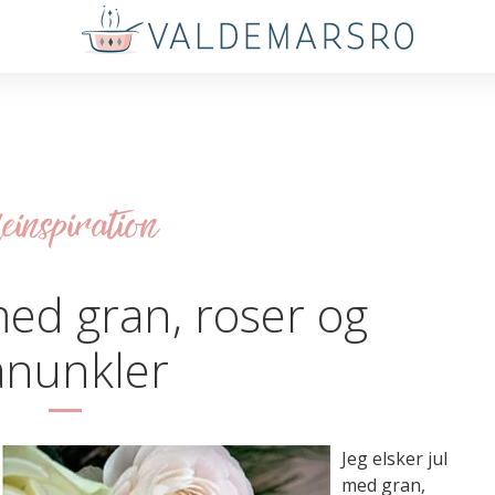
leinspiration
med gran, roser og
anunkler
Jeg elsker jul
med gran,