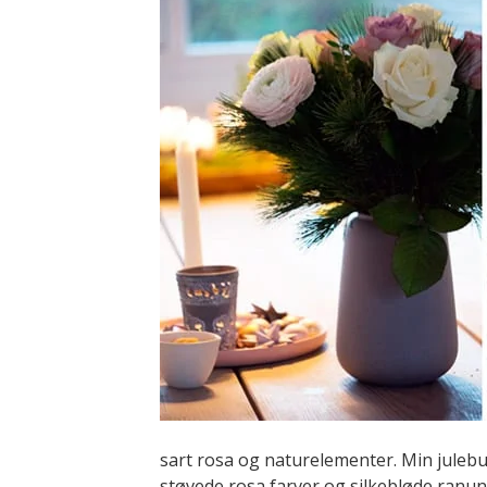
sart rosa og naturelementer. Min julebuk
støvede rosa farver og silkebløde ranun