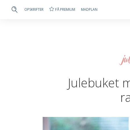
FÅ PREMIUM
OPSKRIFTER
MADPLAN
ju
Julebuket 
r