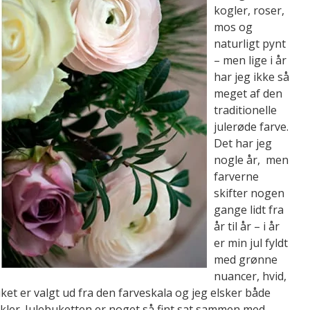
kogler, roser,
mos og
naturligt pynt
– men lige i år
har jeg ikke så
meget af den
traditionelle
julerøde farve.
Det har jeg
nogle år, men
farverne
skifter nogen
gange lidt fra
år til år – i år
er min jul fyldt
med grønne
nuancer, hvid,
et er valgt ud fra den farveskala og jeg elsker både
kler. Julebuketten er noget så fint sat sammen med