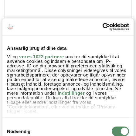
Ansvarlig brug af dine data
Vi og
vores 1022 partnere
ønsker dit samtykke til at
Din emailadresse vil ikke blive offentliggjort.
anvende cookies og indsamle persondata om IP-
adresse, ID og din browser til præferencer, statistik og
marketingformål. Disse oplysninger videregives til vores
SEND
samarbejdspartnere, der opbevarer og tilgår oplysninger
på din enhed for at vise dig målrettede annoncer, levere
tilpasset indhold, foretage annonce- og indholdsmåling,
lave målgruppeundersøgelser og udvikle tjenester. Se
mere information under
indstillinger
og i vores
persondatapolitik. Du kan altid trække dit samtykke
tilbage eller ændre indstillinger fra vores
"Cookiedeklaration", eller ved at trykke på "Privacy
trigger" ikonet.
Hvis du tillader det, vil vi også gerne:
Samtykkevalg
Indsamle præcise oplysninger om din placering,
der kan være nøjagtig inden for få meter
Nødvendig
Identificere din enhed baseret på en scanning af