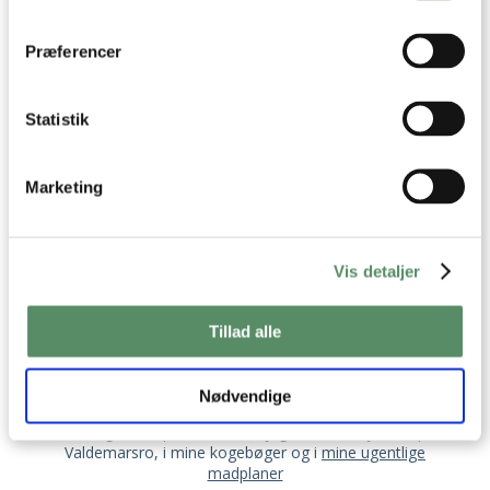
dens unikke karakteristika (fingerprinting)
Dine valg anvendes på hele websitet.
Præferencer
Statistik
Marketing
Vis detaljer
OM VALDEMARSRO
Tillad alle
Jeg hedder Ann-Christine, og det er mig der står
bag opskrifterne her på Valdemarsro.
Nødvendige
Jeg elsker at lave mad og finde på nye lækre,
velsmagende opskrifter, som jeg deler med jer her på
Valdemarsro, i mine kogebøger og i
mine ugentlige
madplaner