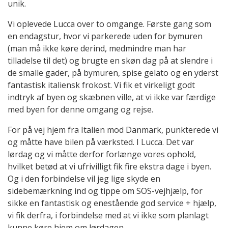
unik.
Vi oplevede Lucca over to omgange. Første gang som
en endagstur, hvor vi parkerede uden for bymuren
(man må ikke køre derind, medmindre man har
tilladelse til det) og brugte en skøn dag på at slendre i
de smalle gader, på bymuren, spise gelato og en yderst
fantastisk italiensk frokost. Vi fik et virkeligt godt
indtryk af byen og skæbnen ville, at vi ikke var færdige
med byen for denne omgang og rejse.
For på vej hjem fra Italien mod Danmark, punkterede vi
og måtte have bilen på værksted. I Lucca. Det var
lørdag og vi måtte derfor forlænge vores ophold,
hvilket betød at vi ufrivilligt fik fire ekstra dage i byen.
Og i den forbindelse vil jeg lige skyde en
sidebemærkning ind og tippe om SOS-vejhjælp, for
sikke en fantastisk og enestående god service + hjælp,
vi fik derfra, i forbindelse med at vi ikke som planlagt
kunne køre hjem om lørdagen.