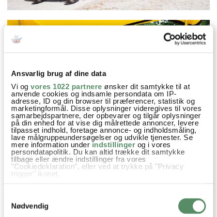
Ansvarlig brug af dine data
Vi og
vores 1022 partnere
ønsker dit samtykke til at
anvende cookies og indsamle persondata om IP-
adresse, ID og din browser til præferencer, statistik og
marketingformål. Disse oplysninger videregives til vores
samarbejdspartnere, der opbevarer og tilgår oplysninger
på din enhed for at vise dig målrettede annoncer, levere
tilpasset indhold, foretage annonce- og indholdsmåling,
lave målgruppeundersøgelser og udvikle tjenester. Se
mere information under
indstillinger
og i vores
persondatapolitik. Du kan altid trække dit samtykke
tilbage eller ændre indstillinger fra vores
"Cookiedeklaration", eller ved at trykke på "Privacy
trigger" ikonet.
Hvis du tillader det, vil vi også gerne:
Samtykkevalg
Indsamle præcise oplysninger om din placering,
der kan være nøjagtig inden for få meter
Nødvendig
Identificere din enhed baseret på en scanning af