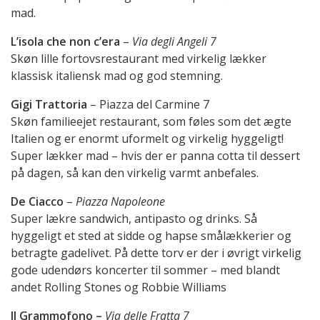
mad.
L’isola che non c’era
–
Via degli Angeli 7
Skøn lille fortovsrestaurant med virkelig lækker
klassisk italiensk mad og god stemning.
Gigi Trattoria
– Piazza del Carmine 7
Skøn familieejet restaurant, som føles som det ægte
Italien og er enormt uformelt og virkelig hyggeligt!
Super lækker mad – hvis der er panna cotta til dessert
på dagen, så kan den virkelig varmt anbefales.
De Ciacco
–
Piazza Napoleone
Super lækre sandwich, antipasto og drinks. Så
hyggeligt et sted at sidde og hapse smålækkerier og
betragte gadelivet. På dette torv er der i øvrigt virkelig
gode udendørs koncerter til sommer – med blandt
andet Rolling Stones og Robbie Williams
Il Grammofono –
Via delle Fratta 7