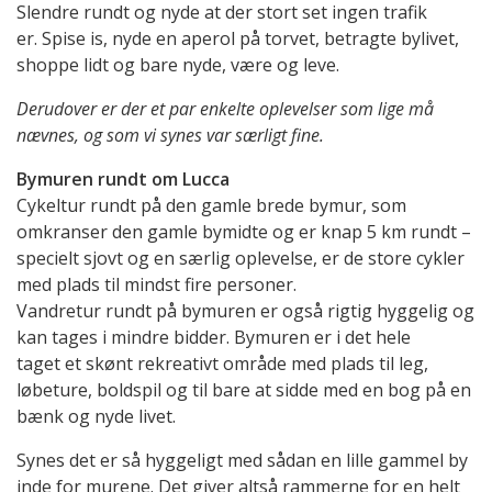
Slendre rundt og nyde at der stort set ingen trafik
er. Spise is, nyde en aperol på torvet, betragte bylivet,
shoppe lidt og bare nyde, være og leve.
Derudover er der et par enkelte oplevelser som lige må
nævnes, og som vi synes var særligt fine.
Bymuren rundt om Lucca
Cykeltur rundt på den gamle brede bymur, som
omkranser den gamle bymidte og er knap 5 km rundt –
specielt sjovt og en særlig oplevelse, er de store cykler
med plads til mindst fire personer.
Vandretur rundt på bymuren er også rigtig hyggelig og
kan tages i mindre bidder. Bymuren er i det hele
taget et skønt rekreativt område med plads til leg,
løbeture, boldspil og til bare at sidde med en bog på en
bænk og nyde livet.
Synes det er så hyggeligt med sådan en lille gammel by
inde for murene. Det giver altså rammerne for en helt