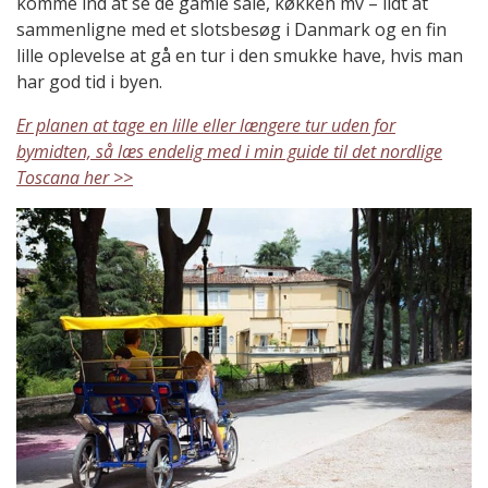
komme ind at se de gamle sale, køkken mv – lidt at
sammenligne med et slotsbesøg i Danmark og en fin
lille oplevelse at gå en tur i den smukke have, hvis man
har god tid i byen.
Er planen at tage en lille eller længere tur uden for
bymidten, så læs endelig med i min guide til det nordlige
Toscana her >>