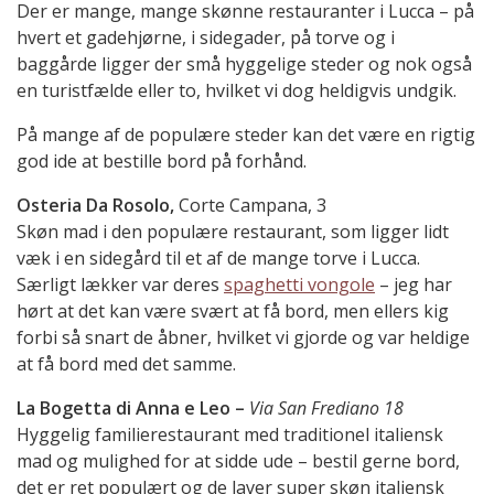
Der er mange, mange skønne restauranter i Lucca – på
hvert et gadehjørne, i sidegader, på torve og i
baggårde ligger der små hyggelige steder og nok også
en turistfælde eller to, hvilket vi dog heldigvis undgik.
På mange af de populære steder kan det være en rigtig
god ide at bestille bord på forhånd.
Osteria Da Rosolo,
Corte Campana, 3
Skøn mad i den populære restaurant, som ligger lidt
væk i en sidegård til et af de mange torve i Lucca.
Særligt lækker var deres
spaghetti vongole
– jeg har
hørt at det kan være svært at få bord, men ellers kig
forbi så snart de åbner, hvilket vi gjorde og var heldige
at få bord med det samme.
La Bogetta di Anna e Leo –
Via San Frediano 18
Hyggelig familierestaurant med traditionel italiensk
mad og mulighed for at sidde ude – bestil gerne bord,
det er ret populært og de laver super skøn italiensk