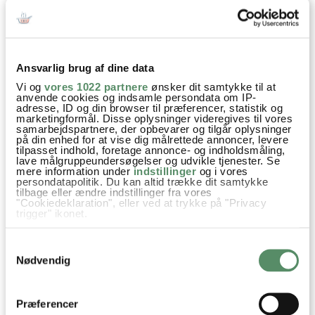
Is er bare godt! Jeg har også lavet en del af den
variant hen over sommeren, så lækkert og nemt
:)
Ansvarlig brug af dine data
besvar
Vi og
vores 1022 partnere
ønsker dit samtykke til at
anvende cookies og indsamle persondata om IP-
VIS ALLE 9 KOMMENTARER
adresse, ID og din browser til præferencer, statistik og
marketingformål. Disse oplysninger videregives til vores
samarbejdspartnere, der opbevarer og tilgår oplysninger
på din enhed for at vise dig målrettede annoncer, levere
tilpasset indhold, foretage annonce- og indholdsmåling,
lave målgruppeundersøgelser og udvikle tjenester. Se
mere information under
indstillinger
og i vores
persondatapolitik. Du kan altid trække dit samtykke
tilbage eller ændre indstillinger fra vores
"Cookiedeklaration", eller ved at trykke på "Privacy
trigger" ikonet.
Hvis du tillader det, vil vi også gerne:
Samtykkevalg
Indsamle præcise oplysninger om din placering,
der kan være nøjagtig inden for få meter
Nødvendig
Identificere din enhed baseret på en scanning af
dens unikke karakteristika (fingerprinting)
Dine valg anvendes på hele websitet.
Præferencer