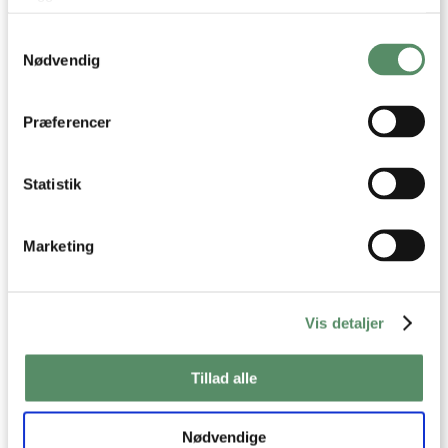
elsker dine opskrifter og vi bruger dem flere
gange om ugen. Men kan også godt lide dine lidt
Hvis du tillader det, vil vi også gerne:
Samtykkevalg
Indsamle præcise oplysninger om din placering,
mere voksne ting på bloggen.
der kan være nøjagtig inden for få meter
Nødvendig
Jeg har brugt Biologique Recherche et stk tid og
Identificere din enhed baseret på en scanning af
dens unikke karakteristika (fingerprinting)
kommer aldrig væk fra den. Min er blevet
Dine valg anvendes på hele websitet.
virkelig bedre.
Præferencer
Knus fra Clara, mor til 3 små piger ❤️❤️
besvar
Statistik
Ann-Christine
:
Marketing
23. oktober 2018 kl. 18:04
God ide, det vil jeg gerne! Kan også selv så godt
lide at læse den type indlæg ♡
Det produkt du nævner kender jeg ikke, men
Vis detaljer
bliver ret nysgerrig på. Hvor køber du det?
Kh AC
Tillad alle
besvar
Nødvendige