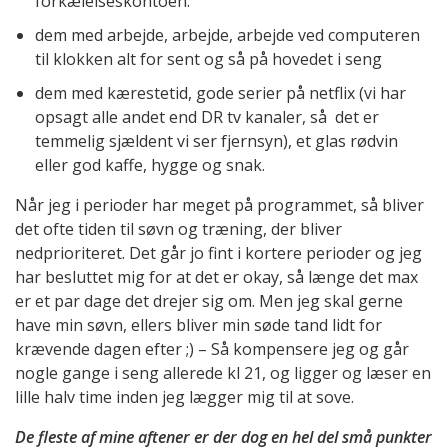
forkælelseskontoen.
dem med arbejde, arbejde, arbejde ved computeren
til klokken alt for sent og så på hovedet i seng
dem med kærestetid, gode serier på netflix (vi har
opsagt alle andet end DR tv kanaler, så det er
temmelig sjældent vi ser fjernsyn), et glas rødvin
eller god kaffe, hygge og snak.
Når jeg i perioder har meget på programmet, så bliver
det ofte tiden til søvn og træning, der bliver
nedprioriteret. Det går jo fint i kortere perioder og jeg
har besluttet mig for at det er okay, så længe det max
er et par dage det drejer sig om. Men jeg skal gerne
have min søvn, ellers bliver min søde tand lidt for
krævende dagen efter ;) – Så kompensere jeg og går
nogle gange i seng allerede kl 21, og ligger og læser en
lille halv time inden jeg lægger mig til at sove.
De fleste af mine aftener er der dog en hel del små punkter