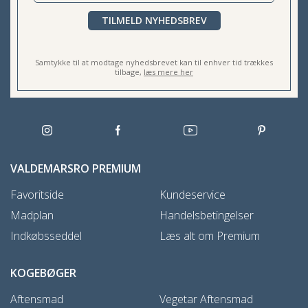
TILMELD NYHEDSBREV
Samtykke til at modtage nyhedsbrevet kan til enhver tid trækkes
tilbage,
læs mere her
VALDEMARSRO PREMIUM
Favoritside
Kundeservice
Madplan
Handelsbetingelser
Indkøbsseddel
Læs alt om Premium
KOGEBØGER
Aftensmad
Vegetar Aftensmad