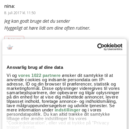
nina
:
8. juli 2017 kl. 11:50
Jeg kan godt bruge det du sender
Hyggeligt at høre lidt om dine aften rutiner.
besvar
Ann-Christine
:
8. juli 2017 kl. 17:03
Det er jeg glad for at høre :)
Ansvarlig brug af dine data
Vi og
vores 1022 partnere
ønsker dit samtykke til at
besvar
anvende cookies og indsamle persondata om IP-
adresse, ID og din browser til præferencer, statistik og
marketingformål. Disse oplysninger videregives til vores
Clara Lycke
:
samarbejdspartnere, der opbevarer og tilgår oplysninger
23. oktober 2018 kl. 13:33
på din enhed for at vise dig målrettede annoncer, levere
tilpasset indhold, foretage annonce- og indholdsmåling,
Hej,
lave målgruppeundersøgelser og udvikle tjenester. Se
mere information under
indstillinger
og i vores
persondatapolitik. Du kan altid trække dit samtykke
En lidt læste indlæg men spændende. Kunne du
tilbage eller ændre indstillinger fra vores
tænke dig at lave en opdateret version? Jeg
"Cookiedeklaration", eller ved at trykke på "Privacy
trigger" ikonet.