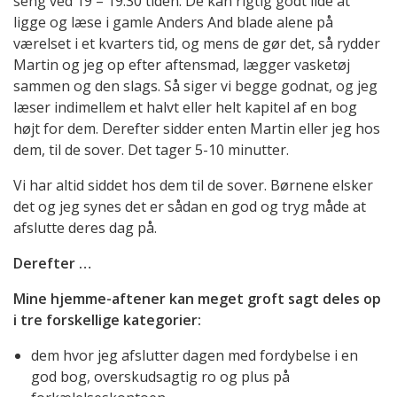
seng ved 19 – 19.30 tiden. De kan rigtig godt lide at
ligge og læse i gamle Anders And blade alene på
værelset i et kvarters tid, og mens de gør det, så rydder
Martin og jeg op efter aftensmad, lægger vasketøj
sammen og den slags. Så siger vi begge godnat, og jeg
læser indimellem et halvt eller helt kapitel af en bog
højt for dem. Derefter sidder enten Martin eller jeg hos
dem, til de sover. Det tager 5-10 minutter.
Vi har altid siddet hos dem til de sover. Børnene elsker
det og jeg synes det er sådan en god og tryg måde at
afslutte deres dag på.
Derefter …
Mine hjemme-aftener kan meget groft sagt deles op
i tre forskellige kategorier:
dem hvor jeg afslutter dagen med fordybelse i en
god bog, overskudsagtig ro og plus på