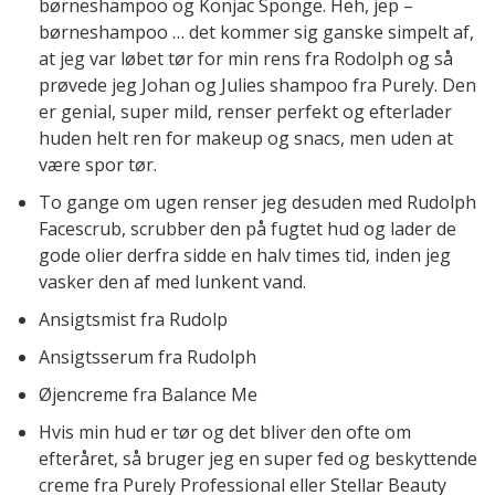
børneshampoo og Konjac Sponge. Heh, jep –
børneshampoo … det kommer sig ganske simpelt af,
at jeg var løbet tør for min rens fra Rodolph og så
prøvede jeg Johan og Julies shampoo fra Purely. Den
er genial, super mild, renser perfekt og efterlader
huden helt ren for makeup og snacs, men uden at
være spor tør.
To gange om ugen renser jeg desuden med Rudolph
Facescrub, scrubber den på fugtet hud og lader de
gode olier derfra sidde en halv times tid, inden jeg
vasker den af med lunkent vand.
Ansigtsmist fra Rudolp
Ansigtsserum fra Rudolph
Øjencreme fra Balance Me
Hvis min hud er tør og det bliver den ofte om
efteråret, så bruger jeg en super fed og beskyttende
creme fra Purely Professional eller Stellar Beauty