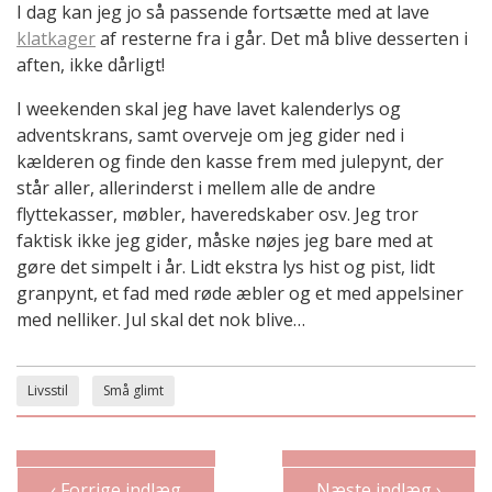
I dag kan jeg jo så passende fortsætte med at lave
klatkager
af resterne fra i går. Det må blive desserten i
aften, ikke dårligt!
I weekenden skal jeg have lavet kalenderlys og
adventskrans, samt overveje om jeg gider ned i
kælderen og finde den kasse frem med julepynt, der
står aller, allerinderst i mellem alle de andre
flyttekasser, møbler, haveredskaber osv. Jeg tror
faktisk ikke jeg gider, måske nøjes jeg bare med at
gøre det simpelt i år. Lidt ekstra lys hist og pist, lidt
granpynt, et fad med røde æbler og et med appelsiner
med nelliker. Jul skal det nok blive…
Livsstil
Små glimt
‹ Forrige indlæg
Næste indlæg ›