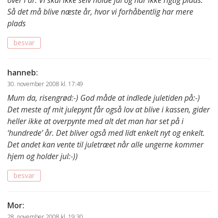
over i år. Vi skal ikke selv holde jul og har ikke rigtig plads.
Så det må blive næste år, hvor vi forhåbentlig har mere
plads
besvar
hanneb
:
30. november 2008 kl. 17:49
Mum da, risengrød:-) God måde at indlede juletiden på:-)
Det meste af mit julepynt får også lov at blive i kassen, gider
heller ikke at overpynte med alt det man har set på i
‘hundrede’ år. Det bliver også med lidt enkelt nyt og enkelt.
Det andet kan vente til juletræet når alle ungerne kommer
hjem og holder jul:-))
besvar
Mor
:
28. november 2008 kl. 19:30