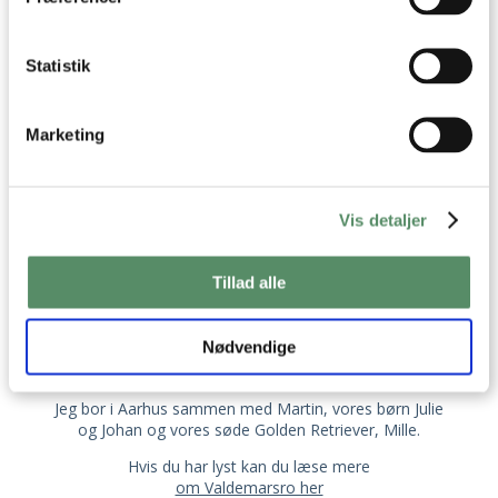
Statistik
Marketing
OM VALDEMARSRO
Vis detaljer
Jeg hedder Ann-Christine, og det er mig der står
bag opskrifterne her på Valdemarsro.
Tillad alle
Jeg elsker at lave mad og finde på nye lækre,
velsmagende opskrifter, som jeg deler med jer her på
Nødvendige
Valdemarsro, i mine kogebøger og i
mine ugentlige
madplaner
Jeg bor i Aarhus sammen med Martin, vores børn Julie
og Johan og vores søde Golden Retriever, Mille.
Hvis du har lyst kan du læse mere
om Valdemarsro her