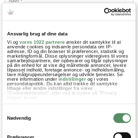
Din emailadresse vil ikke blive offentliggjort.
Ansvarlig brug af dine data
SEND
Vi og
vores 1022 partnere
ønsker dit samtykke til at
anvende cookies og indsamle persondata om IP-
adresse, ID og din browser til præferencer, statistik og
marketingformål. Disse oplysninger videregives til vores
samarbejdspartnere, der opbevarer og tilgår oplysninger
på din enhed for at vise dig målrettede annoncer, levere
tilpasset indhold, foretage annonce- og indholdsmåling,
lave målgruppeundersøgelser og udvikle tjenester. Se
mere information under
indstillinger
og i vores
persondatapolitik. Du kan altid trække dit samtykke
tilbage eller ændre indstillinger fra vores
"Cookiedeklaration", eller ved at trykke på "Privacy
trigger" ikonet.
Hvis du tillader det, vil vi også gerne:
Samtykkevalg
Indsamle præcise oplysninger om din placering,
der kan være nøjagtig inden for få meter
Nødvendig
Identificere din enhed baseret på en scanning af
dens unikke karakteristika (fingerprinting)
Dine valg anvendes på hele websitet.
Præferencer