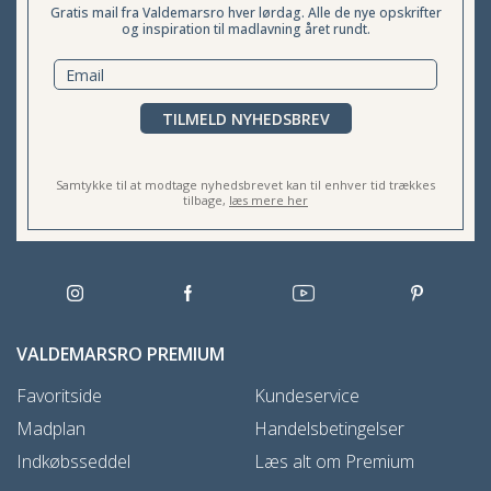
Gratis mail fra Valdemarsro hver lørdag. Alle de nye opskrifter
og inspiration til madlavning året rundt.
TILMELD NYHEDSBREV
Samtykke til at modtage nyhedsbrevet kan til enhver tid trækkes
tilbage,
læs mere her
VALDEMARSRO PREMIUM
Favoritside
Kundeservice
Madplan
Handelsbetingelser
Indkøbsseddel
Læs alt om Premium