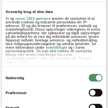
besvar
Ansvarlig brug af dine data
VIS ALLE 9 KOMMENTARER
Vi og
vores 1022 partnere
ønsker dit samtykke til at
anvende cookies og indsamle persondata om IP-
adresse, ID og din browser til præferencer, statistik og
marketingformål. Disse oplysninger videregives til vores
samarbejdspartnere, der opbevarer og tilgår oplysninger
på din enhed for at vise dig målrettede annoncer, levere
tilpasset indhold, foretage annonce- og indholdsmåling,
lave målgruppeundersøgelser og udvikle tjenester. Se
mere information under
indstillinger
og i vores
persondatapolitik. Du kan altid trække dit samtykke
tilbage eller ændre indstillinger fra vores
"Cookiedeklaration", eller ved at trykke på "Privacy
trigger" ikonet.
Hvis du tillader det, vil vi også gerne:
Samtykkevalg
Indsamle præcise oplysninger om din placering,
der kan være nøjagtig inden for få meter
Nødvendig
Identificere din enhed baseret på en scanning af
dens unikke karakteristika (fingerprinting)
Dine valg anvendes på hele websitet.
Præferencer
Din emailadresse vil ikke blive offentliggjort.
Statistik