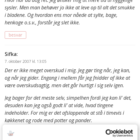
Hvor har du dog ret. Jeg ønsker mig tit mere tid til hyggelige
sysler. Men man behøver jo ikke at leve op til alt det smukke
i bladene. Og hvordan ens mor nåede at sylte, bage,
henkoge o.s.v., forstår jeg slet ikke.
besvar
Sifka
:
7. oktober 2007 kl. 13:05
Der er ikke meget overskud i mig. Jeg gør ting når, jeg kan,
og når jeg gider. Engang i mellem får jeg fnidder af ikke at
være overskudsagtig, men det går hurtigt i sig selv igen.
Jeg bager for det meste selv, simpelhen fordi jeg kan li’ det,
desuden kan jeg også godt li’ at vide, hvad tingene
indeholder. For mig er det afslappende at stå i timevis i
køkkenet og rode med potter og pander.
God søndag:)