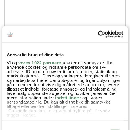
Ansvarlig brug af dine data
Vi og
vores 1022 partnere
ønsker dit samtykke til at
anvende cookies og indsamle persondata om IP-
adresse, ID og din browser til præferencer, statistik og
Din emailadresse vil ikke blive offentliggjort.
marketingformål. Disse oplysninger videregives til vores
samarbejdspartnere, der opbevarer og tilgår oplysninger
på din enhed for at vise dig målrettede annoncer, levere
SEND
tilpasset indhold, foretage annonce- og indholdsmåling,
lave målgruppeundersøgelser og udvikle tjenester. Se
mere information under
indstillinger
og i vores
persondatapolitik. Du kan altid trække dit samtykke
tilbage eller ændre indstillinger fra vores
"Cookiedeklaration", eller ved at trykke på "Privacy
trigger" ikonet.
Hvis du tillader det, vil vi også gerne:
Samtykkevalg
Indsamle præcise oplysninger om din placering,