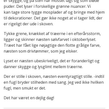
er skygge, og på sten har mosset lagt sig som bløde
puder. Det lyser i forskellige grønne nuancer. Vi
kan tage store tygge mosplader af og bringe med hjem
til dekorationer. Det gør ikke noget at vi tager lidt, der
er rigeligt der ude i skoven.
Tykke grene, knækket af træerne i en efterårsstorm,
ligger og skinner næsten sølvfarvet i oktoberlyset.
Træet har fået lige nøjagtige den flotte grålige farve,
næsten som drivtømmer, som jeg elsker.
Lyset er næsten ubeskriveligt, det er foranderligt og
danner skygge og lysglimt mellem træerne.
Der er stille i skoven, næsten eventyragtigt stille. -indtil
en fugl bryder stilheden med sang. Jeg ved ikke hvilken
fugl, men smukt er det.
Det har været en dejlig dag!