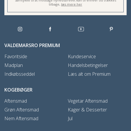
Samtykke til at modtage nyhedsbrevet kan til enhver tid trækkes
tilbage,
læs mere her
VALDEMARSRO PREMIUM
Favoritside
Kundeservice
Madplan
Handelsbetingelser
Indkøbsseddel
Læs alt om Premium
KOGEBØGER
Aftensmad
Vegetar Aftensmad
Grøn Aftensmad
Kager & Desserter
Nem Aftensmad
Jul