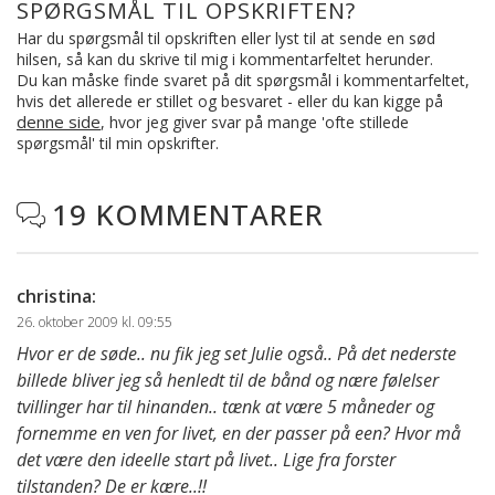
SPØRGSMÅL TIL OPSKRIFTEN?
Har du spørgsmål til opskriften eller lyst til at sende en sød
hilsen, så kan du skrive til mig i kommentarfeltet herunder.
Du kan måske finde svaret på dit spørgsmål i kommentarfeltet,
hvis det allerede er stillet og besvaret - eller du kan kigge på
denne side
, hvor jeg giver svar på mange 'ofte stillede
spørgsmål' til min opskrifter.
19 KOMMENTARER

christina
:
26. oktober 2009 kl. 09:55
Hvor er de søde.. nu fik jeg set Julie også.. På det nederste
billede bliver jeg så henledt til de bånd og nære følelser
tvillinger har til hinanden.. tænk at være 5 måneder og
fornemme en ven for livet, en der passer på een? Hvor må
det være den ideelle start på livet.. Lige fra forster
tilstanden? De er kære..!!