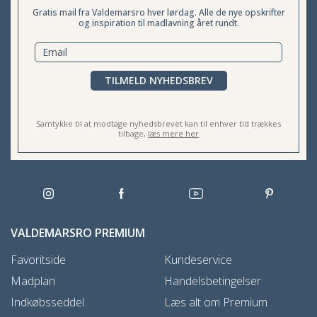
Gratis mail fra Valdemarsro hver lørdag. Alle de nye opskrifter
og inspiration til madlavning året rundt.
TILMELD NYHEDSBREV
Samtykke til at modtage nyhedsbrevet kan til enhver tid trækkes
tilbage,
læs mere her
VALDEMARSRO PREMIUM
Favoritside
Kundeservice
Madplan
Handelsbetingelser
Indkøbsseddel
Læs alt om Premium