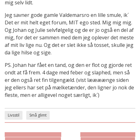
mig selv lidt.
Jeg savner gode gamle Valdemarsro en lille smule, ik´
Det er mit helt eget forum, MIT ego sted. Mig mig mig.
Og Johan og Julie selvfølgelig og de er jo også en del af
mig, for det er sammen med dem jeg oplever det meste
af mit liv lige nu. Og det er slet ikke så tosset, skulle jeg
da lige hilse og sige.
PS. Johan har fået en tand, og den er flot og gjorde ret
ondt at få frem. 4 dage med feber og slaphed, men så
er den også ret fin tilgengæld. (vist læææænge siden
jeg ellers har set på mælketænder, den ligner jo nok de
fleste, men er alligevel noget særligt, ik´)
Livsstil
Små glimt