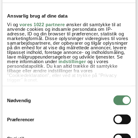
SEND
Ansvarlig brug af dine data
Vi og
vores 1022 partnere
ønsker dit samtykke til at
anvende cookies og indsamle persondata om IP-
adresse, ID og din browser til præferencer, statistik og
marketingformål. Disse oplysninger videregives til vores
samarbejdspartnere, der opbevarer og tilgår oplysninger
på din enhed for at vise dig målrettede annoncer, levere
tilpasset indhold, foretage annonce- og indholdsmåling,
lave målgruppeundersøgelser og udvikle tjenester. Se
mere information under
indstillinger
og i vores
persondatapolitik. Du kan altid trække dit samtykke
tilbage eller ændre indstillinger fra vores
"Cookiedeklaration", eller ved at trykke på "Privacy
trigger" ikonet.
Hvis du tillader det, vil vi også gerne:
Samtykkevalg
Indsamle præcise oplysninger om din placering,
der kan være nøjagtig inden for få meter
Nødvendig
Identificere din enhed baseret på en scanning af
dens unikke karakteristika (fingerprinting)
Dine valg anvendes på hele websitet.
Præferencer