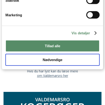
Statistik
OM VALDEMARSRO
Marketing
Jeg hedder Ann-Christine, og det er mig der står
bag opskrifterne her på Valdemarsro.
Vis detaljer
Jeg elsker at lave mad og finde på nye lækre,
velsmagende opskrifter, som jeg deler med jer her på
Tillad alle
Valdemarsro, i mine kogebøger og i
mine ugentlige
madplaner
Jeg bor i Aarhus sammen med Martin, vores børn Julie
Nødvendige
og Johan og vores søde Golden Retriever, Mille.
Hvis du har lyst kan du læse mere
om Valdemarsro her