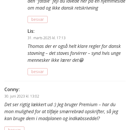
den “fatale” fejl du lavede her på en hjemmeside
om mad og ikke dansk retskrivning
besvar
Lis
:
31. marts 2025 kl. 17:13
Thomas der er også helt klare regler for dansk
stavning – det staves forvirrer – synd hvis unge
mennesker ikke lærer det😁
besvar
Conny
:
30. juni 2023 kl. 13:02
Det ser rigtig lækkert ud :) Jeg bruger Premium – har du
mon mulighed for at tilføje smørrebrød opskrifter, så jeg
kan bruge dem i madplanen og indkøbsseddel?
besvar