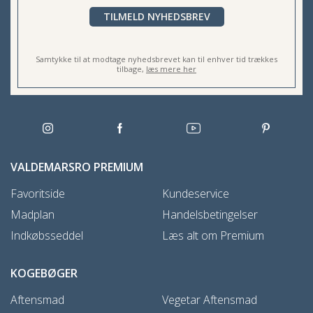
TILMELD NYHEDSBREV
Samtykke til at modtage nyhedsbrevet kan til enhver tid trækkes
tilbage,
læs mere her
VALDEMARSRO PREMIUM
Favoritside
Kundeservice
Madplan
Handelsbetingelser
Indkøbsseddel
Læs alt om Premium
KOGEBØGER
Aftensmad
Vegetar Aftensmad