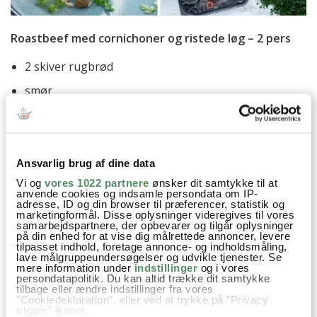
Roastbeef med cornichoner og ristede løg – 2 pers
2 skiver rugbrød
smør
4 skiver roastbeef
1 spsk remoulade
1 spsk ristede løg
Ansvarlig brug af dine data
Vi og
vores 1022 partnere
ønsker dit samtykke til at
syltede agurker eller cornichoner
anvende cookies og indsamle persondata om IP-
adresse, ID og din browser til præferencer, statistik og
1 spsk kapers
marketingformål. Disse oplysninger videregives til vores
samarbejdspartnere, der opbevarer og tilgår oplysninger
1 spsk friskrevet peberrod
på din enhed for at vise dig målrettede annoncer, levere
tilpasset indhold, foretage annonce- og indholdsmåling,
lave målgruppeundersøgelser og udvikle tjenester. Se
kørvel
mere information under
indstillinger
og i vores
persondatapolitik. Du kan altid trække dit samtykke
Smør rugbrød og anret med roastbeef, remoulade,
tilbage eller ændre indstillinger fra vores
"Cookiedeklaration", eller ved at trykke på "Privacy
ristet løg, kapers, cornichoner og skøn frisk peberrod,
trigger" ikonet.