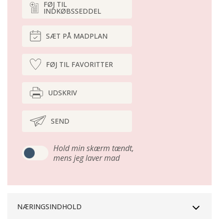
FØJ TIL
INDKØBSSEDDEL
SÆT PÅ MADPLAN
FØJ TIL FAVORITTER
UDSKRIV
SEND
Hold min skærm tændt,
mens jeg laver mad
NÆRINGSINDHOLD