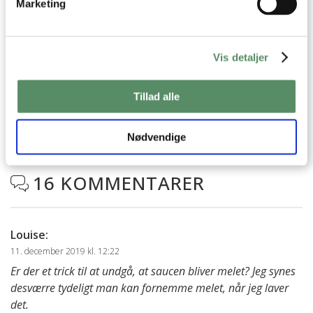
Marketing
SPØRGSMÅL TIL OPSKRIFTEN?
Vis detaljer
Har du spørgsmål til opskriften eller lyst til at sende en sød
hilsen, så kan du skrive til mig i kommentarfeltet herunder.
Tillad alle
Du kan måske finde svaret på dit spørgsmål i kommentarfeltet,
hvis det allerede er stillet og besvaret - eller du kan kigge på
denne side
, hvor jeg giver svar på mange 'ofte stillede
Nødvendige
spørgsmål' til min opskrifter.
16 KOMMENTARER

Louise
:
11. december 2019 kl. 12:22
Er der et trick til at undgå, at saucen bliver melet? Jeg synes
desværre tydeligt man kan fornemme melet, når jeg laver
det.