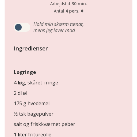
Arbejdstid
30 min.
Antal
4 pers.
Hold min skærm tændt,
mens jeg laver mad
Ingredienser
Løgringe
4 løg, skåret i ringe
2 dl øl
175 g hvedemel
½ tsk bagepulver
salt og friskkværnet peber
1 liter fritureolie