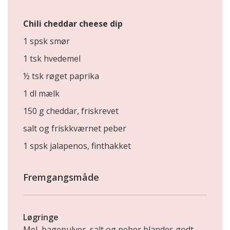
Chili cheddar cheese dip
1 spsk smør
1 tsk hvedemel
½ tsk røget paprika
1 dl mælk
150 g cheddar, friskrevet
salt og friskkværnet peber
1 spsk jalapenos, finthakket
Fremgangsmåde
Løgringe
Mel, bagepulver, salt og peber blandes godt