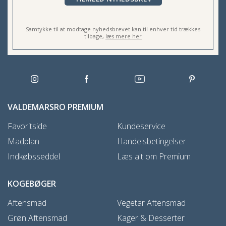
Samtykke til at modtage nyhedsbrevet kan til enhver tid trækkes
tilbage,
læs mere her
VALDEMARSRO PREMIUM
Favoritside
Kundeservice
Madplan
Handelsbetingelser
Indkøbsseddel
Læs alt om Premium
KOGEBØGER
Aftensmad
Vegetar Aftensmad
Grøn Aftensmad
Kager & Desserter