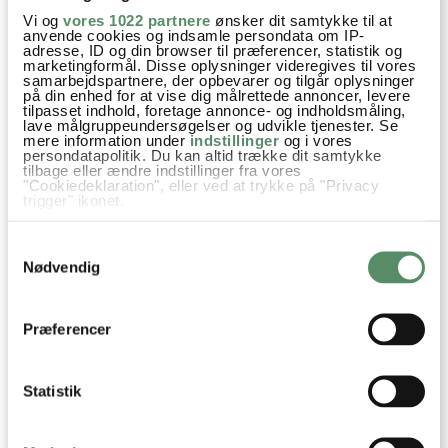
Vi og
vores 1022 partnere
ønsker dit samtykke til at
anvende cookies og indsamle persondata om IP-
Prøv også
adresse, ID og din browser til præferencer, statistik og
marketingformål. Disse oplysninger videregives til vores
samarbejdspartnere, der opbevarer og tilgår oplysninger
på din enhed for at vise dig målrettede annoncer, levere
tilpasset indhold, foretage annonce- og indholdsmåling,
lave målgruppeundersøgelser og udvikle tjenester. Se
mere information under
indstillinger
og i vores
persondatapolitik. Du kan altid trække dit samtykke
tilbage eller ændre indstillinger fra vores
"Cookiedeklaration", eller ved at trykke på "Privacy
trigger" ikonet.
Hvis du tillader det, vil vi også gerne:
Samtykkevalg
Indsamle præcise oplysninger om din placering,
der kan være nøjagtig inden for få meter
Nødvendig
Identificere din enhed baseret på en scanning af
CITRONMANDLER MED
RUGBRØDSCHIPS
dens unikke karakteristika (fingerprinting)
SALT
Dine valg anvendes på hele websitet.
Præferencer
Dip & Dressinger
Opskrifter
Snacks
Øl
Hvedemel
Statistik
Røget paprika
Cheddar
Ost
Jalapenos