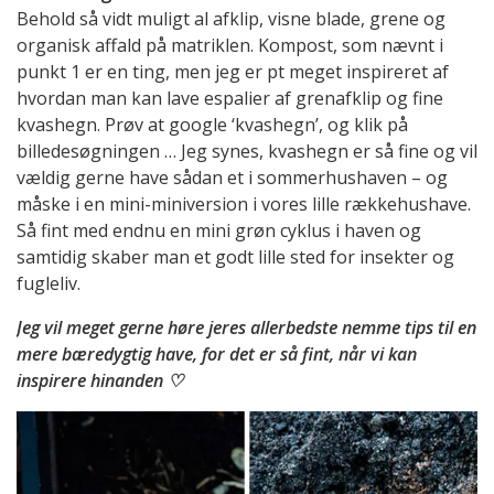
Behold så vidt muligt al afklip, visne blade, grene og
organisk affald på matriklen. Kompost, som nævnt i
punkt 1 er en ting, men jeg er pt meget inspireret af
hvordan man kan lave espalier af grenafklip og fine
kvashegn. Prøv at google ‘kvashegn’, og klik på
billedesøgningen … Jeg synes, kvashegn er så fine og vil
vældig gerne have sådan et i sommerhushaven – og
måske i en mini-miniversion i vores lille rækkehushave.
Så fint med endnu en mini grøn cyklus i haven og
samtidig skaber man et godt lille sted for insekter og
fugleliv.
Jeg vil meget gerne høre jeres allerbedste nemme tips til en
mere bæredygtig have, for det er så fint, når vi kan
inspirere hinanden ♡