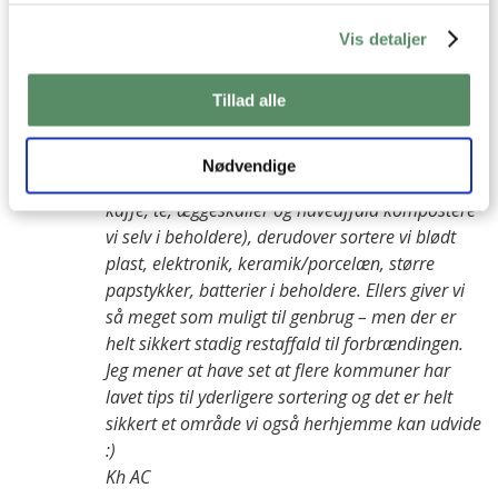
Det er et rigtig godt spørgsmål, som jeg gerne vil
Vis detaljer
gå mere i dybden med i et blogindlæg inden så
længe :)
Tillad alle
I første omgang lige kort her; i forskellige
kommunens beholdere sortere vi; hård
plast/glas/metal, papir/pap, restaffald.
Nødvendige
Derudover sortere vi; kompost (al grøn, frugt,
kaffe, te, æggeskaller og haveaffald kompostere
vi selv i beholdere), derudover sortere vi blødt
plast, elektronik, keramik/porcelæn, større
papstykker, batterier i beholdere. Ellers giver vi
så meget som muligt til genbrug – men der er
helt sikkert stadig restaffald til forbrændingen.
Jeg mener at have set at flere kommuner har
lavet tips til yderligere sortering og det er helt
sikkert et område vi også herhjemme kan udvide
:)
Kh AC