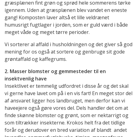
græsplænen fint grøn og sprød hele sommerens tørke
igennem. Uden at græsplænen blev vandet en eneste
gang! Komposten laver altså et lille veldrænet
humusrigt fugtlager i jorden, som er guld værd i både
meget våde og meget tørre perioder.
Vi sorterer al affald i husholdningen og det giver så god
mening for os også at sortere og genbruge sit gode
grøntaffald og kaffegrums.
2. Masser blomster og gemmesteder til en
insektvenlig have
Insektlivet er temmelig udfordret i disse år og det skal
vi gerne have lavet om på i en vis fart! En meget stor del
af ansvaret ligger hos landbruget, men derfor kan vi
haveejere også gøre vores del. Dels handler det om at
finde skønne blomster og grønt, som er nektarrigt og
som tiltrækker insekterne. Krokos helt fra det tidlige
forår og derudover en bred variation af blandt andet