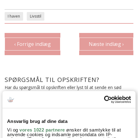
I haven
Livsstil
‹ Forrige indlæg
Næste indlæg ›
SPØRGSMÅL TIL OPSKRIFTEN?
Har du spørgsmål til opskriften eller lyst til at sende en sød
hilsen, så kan du skrive til mig i kommentarfeltet herunder.
Du kan måske finde svaret på dit spørgsmål i kommentarfeltet,
hvis det allerede er stillet og besvaret - eller du kan kigge på
denne side
, hvor jeg giver svar på mange 'ofte stillede
spørgsmål' til min opskrifter.
Ansvarlig brug af dine data
Vi og
vores 1022 partnere
ønsker dit samtykke til at
11 KOMMENTARER
anvende cookies og indsamle persondata om IP-
