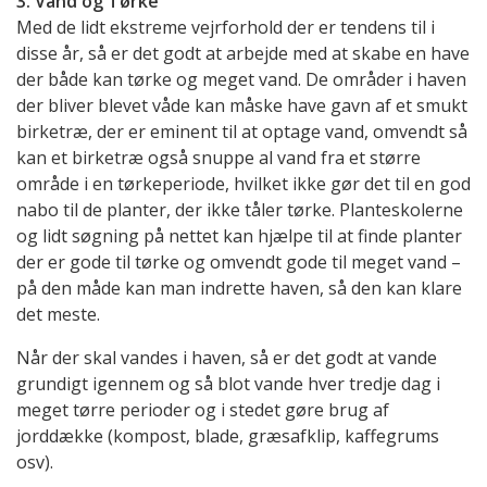
3. Vand og Tørke
Med de lidt ekstreme vejrforhold der er tendens til i
disse år, så er det godt at arbejde med at skabe en have
der både kan tørke og meget vand. De områder i haven
der bliver blevet våde kan måske have gavn af et smukt
birketræ, der er eminent til at optage vand, omvendt så
kan et birketræ også snuppe al vand fra et større
område i en tørkeperiode, hvilket ikke gør det til en god
nabo til de planter, der ikke tåler tørke. Planteskolerne
og lidt søgning på nettet kan hjælpe til at finde planter
der er gode til tørke og omvendt gode til meget vand –
på den måde kan man indrette haven, så den kan klare
det meste.
Når der skal vandes i haven, så er det godt at vande
grundigt igennem og så blot vande hver tredje dag i
meget tørre perioder og i stedet gøre brug af
jorddække (kompost, blade, græsafklip, kaffegrums
osv).