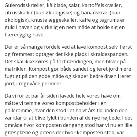
Gulerodsskræller, kålblade, salat, kartoffelskræller,
citrusskaller (kun økologiske) og bananskræl (kun
økologisk), knuste æggeskaller, kaffe og tegrums er
guld i haven og virkelig en nem måde at holde sig en
bæredygtig have.
Der er så mange fordele ved at lave kompost selv. Først
og fremmest optager det ikke plads i skraldespanden.
Det skal ikke køres på forbrændingen, men bliver på
matriklen. Kompost gør både sandet og leret jord mere
fugtigt på den gode måde og skaber bedre dræn i leret
jord, i regnvåde perioder.
Da vi for et par år siden lavede hele vores have om,
måtte vi tømme vores kompostbeholder i en
palleramme, hvor den stod i et halvt års tid, inden den
var klar til at blive fyldt i bunden af de nye højbede. I det
område hvor komposten dengang stod har vi nu en lille
græsplæne og præcis der hvor komposten stod, var