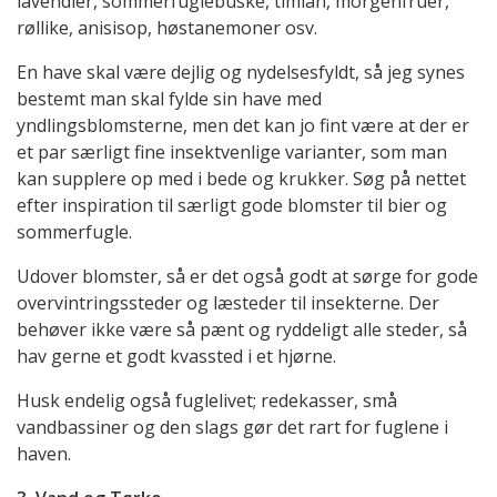
lavendler, sommerfuglebuske, timian, morgenfruer,
røllike, anisisop, høstanemoner osv.
En have skal være dejlig og nydelsesfyldt, så jeg synes
bestemt man skal fylde sin have med
yndlingsblomsterne, men det kan jo fint være at der er
et par særligt fine insektvenlige varianter, som man
kan supplere op med i bede og krukker. Søg på nettet
efter inspiration til særligt gode blomster til bier og
sommerfugle.
Udover blomster, så er det også godt at sørge for gode
overvintringssteder og læsteder til insekterne. Der
behøver ikke være så pænt og ryddeligt alle steder, så
hav gerne et godt kvassted i et hjørne.
Husk endelig også fuglelivet; redekasser, små
vandbassiner og den slags gør det rart for fuglene i
haven.