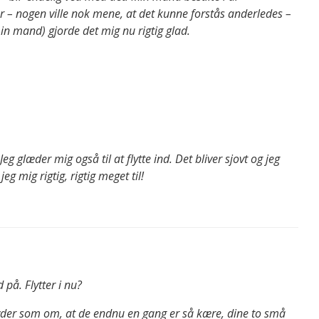
år – nogen ville nok mene, at det kunne forstås anderledes –
n mand) gjorde det mig nu rigtig glad.
 Jeg glæder mig også til at flytte ind. Det bliver sjovt og jeg
eg mig rigtig, rigtig meget til!
 på. Flytter i nu?
yder som om, at de endnu en gang er så kære, dine to små