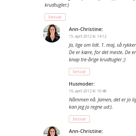
krudtugler:)
besvar
Ann-Christine
:
15. april 2012 kl. 14:12
Ja, lige om lidt. 1. maj, så rykker 
De er kære, for det meste. De e
knap tre-årige krudtugler ;)
besvar
Husmoder
:
16. april 2012 kl. 10:48
Nåmmen nå. Jamen, det er jo lige
kan jeg jo regne ud:).
besvar
Ann-Christine
: