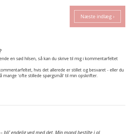
Næste indlæg ›
?
t sende en sød hilsen, så kan du skrive til mig i kommentarfeltet
mmentarfeltet, hvis det allerede er stillet og besvaret - eller du
på mange 'ofte stillede spørgsmål' til min opskrifter.
n – bli’ endelig ved med det. Min mand bestilte i al