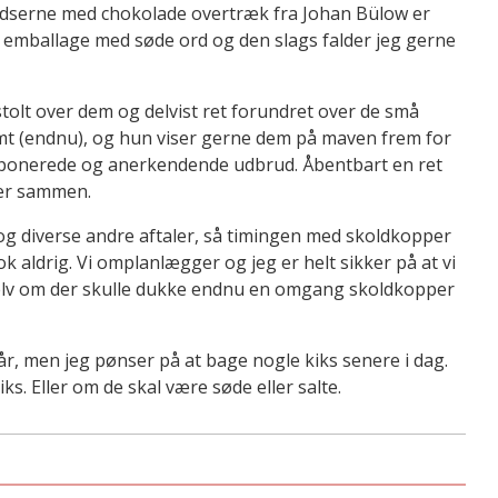
kridserne med chokolade overtræk fra Johan Bülow er
fin emballage med søde ord og den slags falder jeg gerne
 stolt over dem og delvist ret forundret over de små
amt (endnu), og hun viser gerne dem på maven frem for
ponerede og anerkendende udbrud. Åbentbart en ret
ler sammen.
g og diverse andre aftaler, så timingen med skoldkopper
ok aldrig. Vi omplanlægger og jeg er helt sikker på at vi
 selv om der skulle dukke endnu en omgang skoldkopper
år, men jeg pønser på at bage nogle kiks senere i dag.
ks. Eller om de skal være søde eller salte.