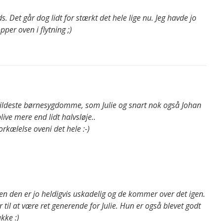
s. Det går dog lidt for stærkt det hele lige nu. Jeg havde jo
per oven i flytning ;)
e mildeste børnesygdomme, som Julie og snart nok også Johan
ive mere end lidt halvsløje..
rkælelse oveni det hele :-)
men den er jo heldigvis uskadelig og de kommer over det igen.
r til at være ret generende for Julie. Hun er også blevet godt
kke :)