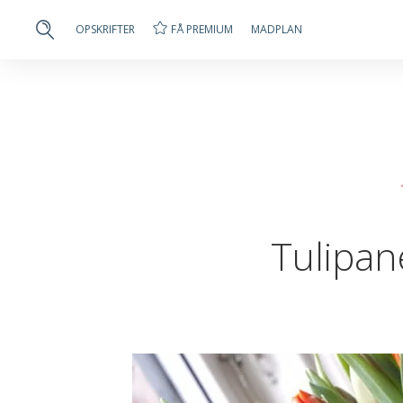
FÅ PREMIUM
OPSKRIFTER
MADPLAN
Tulipan