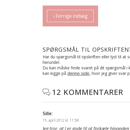
‹ Forrige indlæg
SPØRGSMÅL TIL OPSKRIFTEN
Har du spørgsmål til opskriften eller lyst til a
herunder.
Du kan måske finde svaret på dit spørgsmål i ko
denne side
kan kigge på
, hvor jeg giver svar 
12 KOMMENTARER

Sille
:
15. april 2012 kl. 11:58
Jeg tror, at I er gode til at forkæle hinande