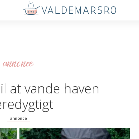
annonce
til at vande haven
redygtigt
annonce