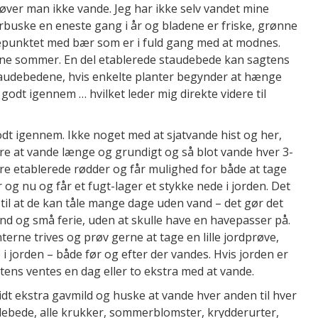
øver man ikke vande. Jeg har ikke selv vandet mine
ærbuske en eneste gang i år og bladene er friske, grønne
stepunktet med bær som er i fuld gang med at modnes.
enne sommer. En del etablerede staudebede kan sagtens
taudebedene, hvis enkelte planter begynder at hænge
godt igennem … hvilket leder mig direkte videre til
odt igennem. Ikke noget med at sjatvande hist og her,
dre at vande længe og grundigt og så blot vande hver 3-
re etablerede rødder og får mulighed for både at tage
r og nu og får et fugt-lager et stykke nede i jorden. Det
r til at de kan tåle mange dage uden vand – det gør det
 og små ferie, uden at skulle have en havepasser på.
terne trives og prøv gerne at tage en lille jordprøve,
 jorden – både før og efter der vandes. Hvis jorden er
gtens ventes en dag eller to ekstra med at vande.
t ekstra gavmild og huske at vande hver anden til hver
debede, alle krukker, sommerblomster, krydderurter,