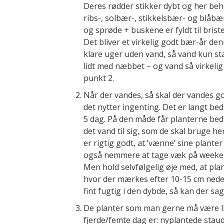
Deres rødder stikker dybt og her beh
ribs-, solbær-, stikkelsbær- og blåb
og sprøde + buskene er fyldt til bri
Det bliver et virkelig godt bær-år d
klare uger uden vand, så vand kun s
lidt med næbbet – og vand så virkelig 
punkt 2.
Når der vandes, så skal der vandes g
det nytter ingenting. Det er langt be
5 dag. På den måde får planterne bed
det vand til sig, som de skal bruge he
er rigtig godt, at ’vænne’ sine plante
også nemmere at tage væk på weekend
Men hold selvfølgelig øje med, at plan
hvor der mærkes efter 10-15 cm nede i
fint fugtig i den dybde, så kan der sa
De planter som man gerne må være lid
fjerde/femte dag er: nyplantede stau