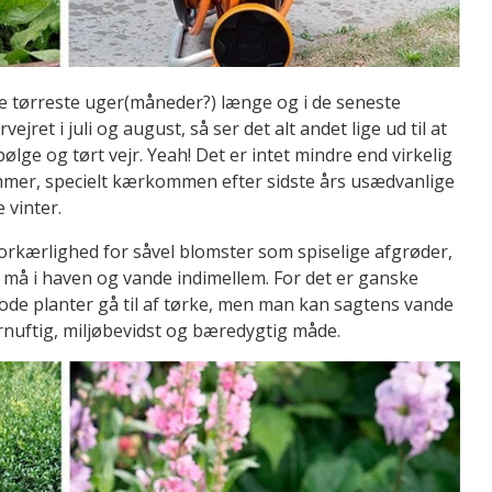
 de tørreste uger(måneder?) længe og i de seneste
et i juli og august, så ser det alt andet lige ud til at
e og tørt vejr. Yeah! Det er intet mindre end virkelig
mmer, specielt kærkommen efter sidste års usædvanlige
 vinter.
orkærlighed for såvel blomster som spiselige afgrøder,
n må i haven og vande indimellem. For det er ganske
gode planter gå til af tørke, men man kan sagtens vande
nuftig, miljøbevidst og bæredygtig måde.