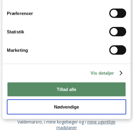
dens unikke karakteristika (fingerprinting)
Dine valg anvendes på hele websitet.
Præferencer
Statistik
Marketing
Vis detaljer
OM VALDEMARSRO
Tillad alle
Jeg hedder Ann-Christine, og det er mig der står
bag opskrifterne her på Valdemarsro.
Nødvendige
Jeg elsker at lave mad og finde på nye lækre,
velsmagende opskrifter, som jeg deler med jer her på
Valdemarsro, i mine kogebøger og i
mine ugentlige
madplaner