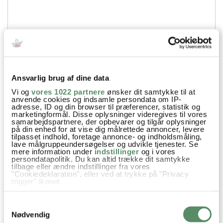
Ansvarlig brug af dine data
Vi og
vores 1022 partnere
ønsker dit samtykke til at
Din emailadresse vil ikke blive offentliggjort.
anvende cookies og indsamle persondata om IP-
adresse, ID og din browser til præferencer, statistik og
marketingformål. Disse oplysninger videregives til vores
SEND
samarbejdspartnere, der opbevarer og tilgår oplysninger
på din enhed for at vise dig målrettede annoncer, levere
tilpasset indhold, foretage annonce- og indholdsmåling,
lave målgruppeundersøgelser og udvikle tjenester. Se
mere information under
indstillinger
og i vores
persondatapolitik. Du kan altid trække dit samtykke
tilbage eller ændre indstillinger fra vores
"Cookiedeklaration", eller ved at trykke på "Privacy
trigger" ikonet.
Hvis du tillader det, vil vi også gerne:
Samtykkevalg
Indsamle præcise oplysninger om din placering,
der kan være nøjagtig inden for få meter
Nødvendig
Identificere din enhed baseret på en scanning af