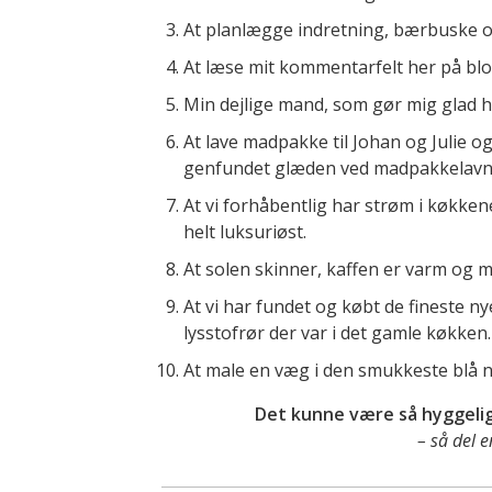
At planlægge indretning, bærbuske og 
At læse mit kommentarfelt her på blo
Min dejlige mand, som gør mig glad h
At lave madpakke til Johan og Julie og
genfundet glæden ved madpakkelavni
At vi forhåbentlig har strøm i køkkene
helt luksuriøst.
At solen skinner, kaffen er varm og m
At vi har fundet og købt de fineste n
lysstofrør der var i det gamle køkken.
At male en væg i den smukkeste blå 
Det kunne være så hyggeligt
– så del 