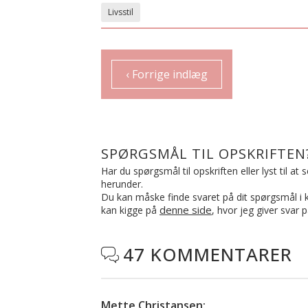
Livsstil
‹ Forrige indlæg
SPØRGSMÅL TIL OPSKRIFTEN
Har du spørgsmål til opskriften eller lyst til a
herunder.
Du kan måske finde svaret på dit spørgsmål i ko
denne side
kan kigge på
, hvor jeg giver svar 
47 KOMMENTARER

Mette Christansen
: