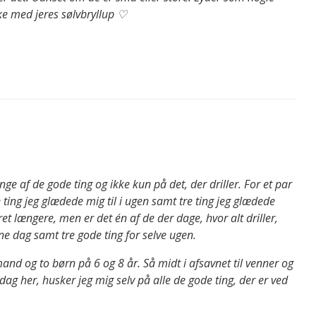
kke med jeres sølvbryllup ♡
ge af de gode ting og ikke kun på det, der driller. For et par
e ting jeg glædede mig til i ugen samt tre ting jeg glædede
eret længere, men er det én af de der dage, hvor alt driller,
ne dag samt tre gode ting for selve ugen.
mand og to børn på 6 og 8 år. Så midt i afsavnet til venner og
dag her, husker jeg mig selv på alle de gode ting, der er ved