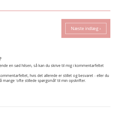
Næste indlæg ›
?
t sende en sød hilsen, så kan du skrive til mig i kommentarfeltet
mmentarfeltet, hvis det allerede er stillet og besvaret - eller du
på mange 'ofte stillede spørgsmål' til min opskrifter.