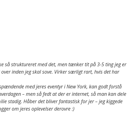
kke så struktureret med det, men tænker tit på 3-5 ting jeg er
ver inden jeg skal sove. Virker særligt rart, hvis det har
 spændende med jeres eventyr i New York, kan godt forstå
 hverdagen – men så fedt at der er internet, så man kan dele
ie stadig. Håber det bliver fantastisk for jer – jeg kiggede
logger om jeres oplevelser derovre :)