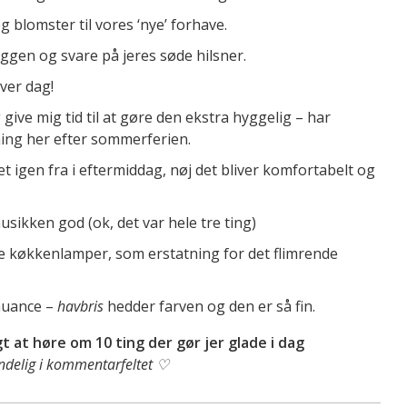
blomster til vores ‘nye’ forhave.
ggen og svare på jeres søde hilsner.
ver dag!
 give mig tid til at gøre den ekstra hyggelig – har
ng her efter sommerferien.
t igen fra i eftermiddag, nøj det bliver komfortabelt og
usikken god (ok, det var hele tre ting)
ye køkkenlamper, som erstatning for det flimrende
nuance –
havbris
hedder farven og den er så fin.
 at høre om 10 ting der gør jer glade i dag
endelig i kommentarfeltet ♡