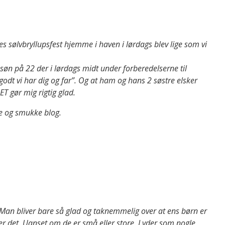
ores sølvbryllupsfest hjemme i haven i lørdags blev lige som vi
øn på 22 der i lørdags midt under forberedelserne til
godt vi har dig og far”. Og at ham og hans 2 søstre elsker
ET gør mig rigtig glad.
ive og smukke blog.
. Man bliver bare så glad og taknemmelig over at ens børn er
er det. Uanset om de er små eller store. Lyder som nogle