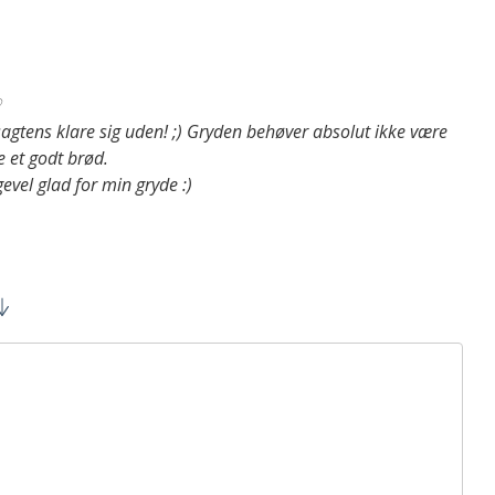
♡
agtens klare sig uden! ;) Gryden behøver absolut ikke være
 et godt brød.
gevel glad for min gryde :)