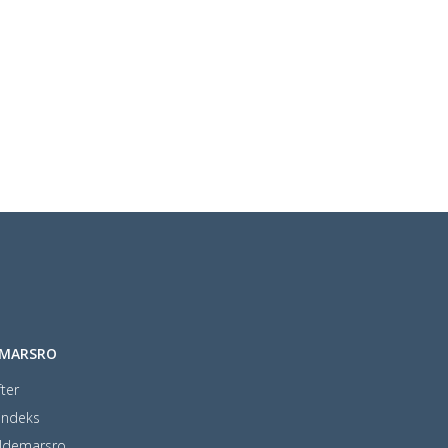
EMARSRO
ter
indeks
ldemarsro