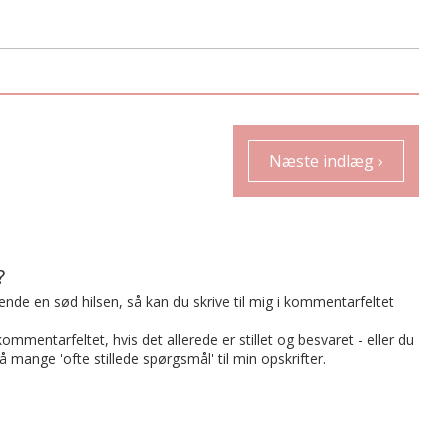
Næste indlæg ›
?
t sende en sød hilsen, så kan du skrive til mig i kommentarfeltet
mmentarfeltet, hvis det allerede er stillet og besvaret - eller du
på mange 'ofte stillede spørgsmål' til min opskrifter.