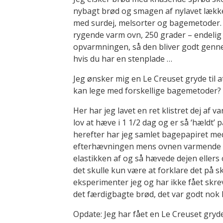
nybagt brød og smagen af nylavet lækk
med surdej, melsorter og bagemetoder. I
rygende varm ovn, 250 grader – endelig 
opvarmningen, så den bliver godt gennem
hvis du har en stenplade …
Jeg ønsker mig en Le Creuset gryde til a
kan lege med forskellige bagemetoder?
Her har jeg lavet en ret klistret dej af 
lov at hæve i 1 1/2 dag og er så ‘hældt’ 
herefter har jeg samlet bagepapiret med 
efterhævningen mens ovnen varmende op
elastikken af og så hævede dejen ellers o
det skulle kun være at forklare det på sk
eksperimenter jeg og har ikke fået skr
det færdigbagte brød, det var godt nok 
Opdate: Jeg har fået en Le Creuset gry