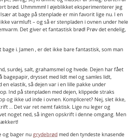
ert brød. Uhmmmm! I øjeblikket eksperimenterer jeg
sær at bage på stenplade er min favorit lige nu. I en
ikke varmluft – og så er stenpladen i ovnen under hele
varm. Det giver et fantastisk brød! Prøv det endelig,
t bage i. Jamen , er det ikke bare fantastisk, som man
vand, surdej, salt, grahamsmel og hvede. Dejen har fået
på bagepapir, drysset med lidt mel og samles lidt,
en elastik, så dejen var i en lille pakke under
. Ind på stenpladen med dejen, klippede straks
p og ikke ud inde i ovnen. Kompliceret? Nej, slet ikke,
rift … Det var ret nemt faktisk. Lige nu leger og
evet noget ned, så ingen opskrift i denne omgang. Men
lækkert!
de og bager nu
grydebrød
med den tyndeste knasende