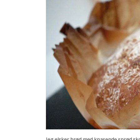
Jeg elsker brød med knasende sprød sko