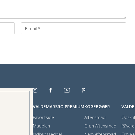
VALDEMARSRO PREMIUM
KOGEBØGER
VALD
Favoritside
Aftensmad
Opskrif
Madplan
Grøn Aftensmad
Råvare
Indkøbsseddel
Nem Aftensmad
Om Va