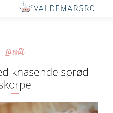
Livsstil
ed knasende sprød
skorpe