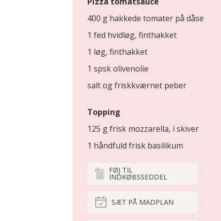
Pizza tomatsauce
400 g hakkede tomater på dåse
1 fed hvidløg, finthakket
1 løg, finthakket
1 spsk olivenolie
salt og friskkværnet peber
Topping
125 g frisk mozzarella, i skiver
1 håndfuld frisk basilikum
FØJ TIL
INDKØBSSEDDEL
SÆT PÅ MADPLAN