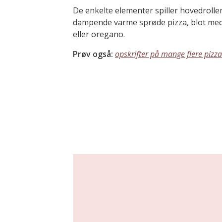
De enkelte elementer spiller hovedrolle
dampende varme sprøde pizza, blot med 
eller oregano.
Prøv også:
opskrifter på mange flere pizz