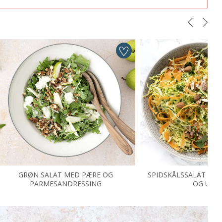
GRØN SALAT MED PÆRE OG
SPIDSKÅLSSALAT ME
PARMESANDRESSING
OG URT