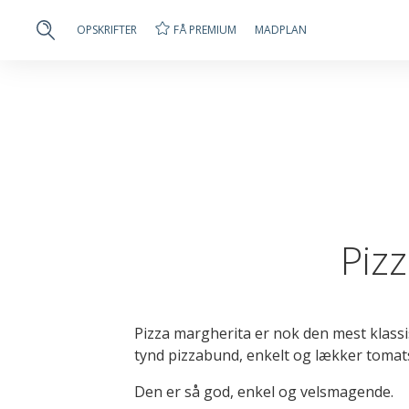
FÅ PREMIUM
OPSKRIFTER
MADPLAN
Piz
Pizza margherita er nok den mest klass
tynd pizzabund, enkelt og lækker tomats
Den er så god, enkel og velsmagende.