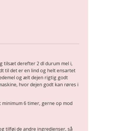
tilsæt derefter 2 dl durum mel i,
dt til det er en lind og helt ensartet
edemel og ælt dejen rigtig godt
askine, hvor dejen godt kan røres i
t minimum 6 timer, gerne op mod
og tilføj de andre ingredienser, så