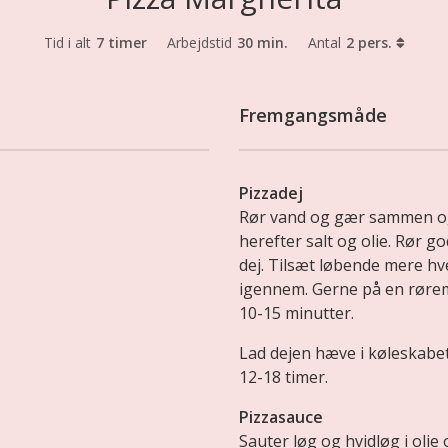
Tid i alt
7 timer
Arbejdstid
30 min.
Antal
2 pers.
Fremgangsmåde
Pizzadej
Rør vand og gær sammen og 
herefter salt og olie. Rør go
dej. Tilsæt løbende mere hv
igennem. Gerne på en rørem
10-15 minutter.
Lad dejen hæve i køleskabe
12-18 timer.
Pizzasauce
Sauter løg og hvidløg i olie 