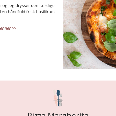
n og jeg drysser den færdige
en håndfuld frisk basilikum
aer her >>
Pizza Margherita