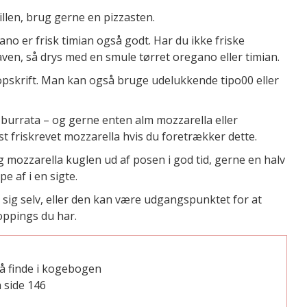
illen, brug gerne en pizzasten.
gano er frisk timian også godt. Har du ikke friske
ven, så drys med en smule tørret oregano eller timian.
opskrift. Man kan også bruge udelukkende tipo00 eller
r burrata – og gerne enten alm mozzarella eller
t friskrevet mozzarella hvis du foretrækker dette.
g mozzarella kuglen ud af posen i god tid, gerne en halv
e af i en sigte.
i sig selv, eller den kan være udgangspunktet for at
oppings du har.
å finde i kogebogen
 side 146