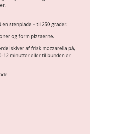
er.
en stenplade – til 250 grader.
rsoner og form pizzaerne.
el skiver af frisk mozzarella på,
-12 minutter eller til bunden er
ade.