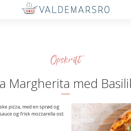
Opskrift
za Margherita med Basil
iske pizza, med en sprød og
auce og frisk mozzarella ost.