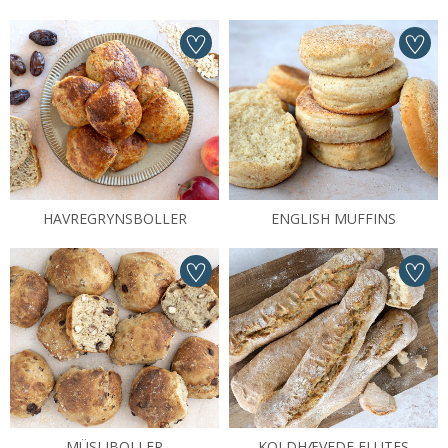
HAVREGRYNSBOLLER
ENGLISH MUFFINS
MÜSLIBOLLER
KOLDHÆVEDE FLUTES