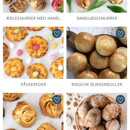
ÆBLESNURRER MED KANEL
RAMSLØGSSNURRER
PÅSKEREDER
BRIOCHE BURGERBOLLER