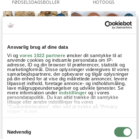
FØDSELSDAGSBOLLER
HOTDOGS
Ansvarlig brug af dine data
Vi og
vores 1022 partnere
ønsker dit samtykke til at
anvende cookies og indsamle persondata om IP-
adresse, ID og din browser til præferencer, statistik og
marketingformål. Disse oplysninger videregives til vores
KOLDHÆVEDE BOLLER
FASTELAVNSBOLLER
samarbejdspartnere, der opbevarer og tilgår oplysninger
på din enhed for at vise dig målrettede annoncer, levere
tilpasset indhold, foretage annonce- og indholdsmåling,
lave målgruppeundersøgelser og udvikle tjenester. Se
mere information under
indstillinger
og i vores
persondatapolitik. Du kan altid trække dit samtykke
tilbage eller ændre indstillinger fra vores
"Cookiedeklaration", eller ved at trykke på "Privacy
trigger" ikonet.
Hvis du tillader det, vil vi også gerne:
Samtykkevalg
Indsamle præcise oplysninger om din placering,
der kan være nøjagtig inden for få meter
Nødvendig
Identificere din enhed baseret på en scanning af