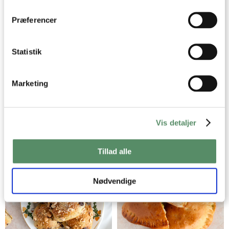
dens unikke karakteristika (fingerprinting)
CALZONE BOLLER
PIZZA MARGHERITA MED
Dine valg anvendes på hele websitet.
BASILIKUM
Præferencer
Statistik
Marketing
Vis detaljer
HJEMMELAVEDE BURGERE
HJEMMELAVET PIZZA -
GRUNDOPSKRIFT PÅ PIZZADEJ
Tillad alle
Nødvendige