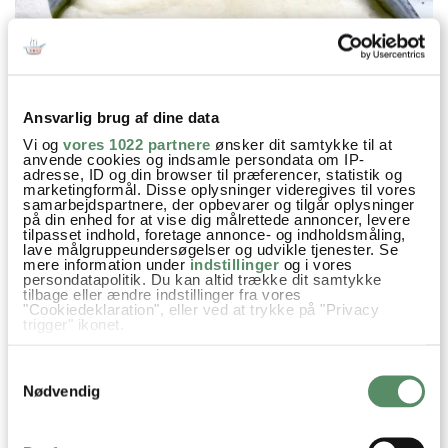
Ansvarlig brug af dine data
Vi og
vores 1022 partnere
ønsker dit samtykke til at
anvende cookies og indsamle persondata om IP-
adresse, ID og din browser til præferencer, statistik og
marketingformål. Disse oplysninger videregives til vores
samarbejdspartnere, der opbevarer og tilgår oplysninger
på din enhed for at vise dig målrettede annoncer, levere
tilpasset indhold, foretage annonce- og indholdsmåling,
lave målgruppeundersøgelser og udvikle tjenester. Se
mere information under
indstillinger
og i vores
persondatapolitik. Du kan altid trække dit samtykke
tilbage eller ændre indstillinger fra vores
"Cookiedeklaration", eller ved at trykke på "Privacy
trigger" ikonet.
Hvis du tillader det, vil vi også gerne:
Samtykkevalg
Indsamle præcise oplysninger om din placering,
der kan være nøjagtig inden for få meter
Nødvendig
Identificere din enhed baseret på en scanning af
dens unikke karakteristika (fingerprinting)
Dine valg anvendes på hele websitet.