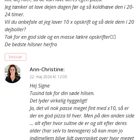
Jeg tænker at lave dejen dagen før og så koldhæve den i 20-
24 timer.
Vil du anbefale at jeg laver 10 x opskrift og så dele dem i 20
dejboller?
Tak for en god side og en masse lækre opskrifter👌🏻
De bedste hilsner herfra
besvar
Ann-Christine
:
22. maj 2026 kl. 12:05
Hej Signe
Tusind tak for din søde hilsen.
Det lyder virkelig hyggeligt!
Ja, det vil nok passe meget fint med x10, så er
der en god pizza til hver. Men på den anden side
… alt efter
hvor sultne
de er og alt efter deres
alder (har selv to teenagere) så kan man jo
indimellem blive lidt overrasket over hvor meget