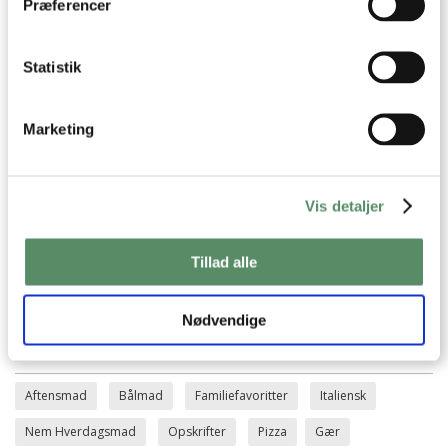
Præferencer
Prøv også
Statistik
Marketing
Vis detaljer
Tillad alle
PIZZA MARGHERITA MED
BASILIKUM
Nødvendige
Aftensmad
Bålmad
Familiefavoritter
Italiensk
Nem Hverdagsmad
Opskrifter
Pizza
Gær