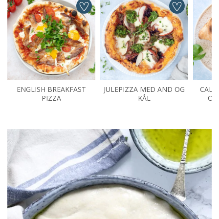
ENGLISH BREAKFAST
JULEPIZZA MED AND OG
CALZ
PIZZA
KÅL
OG