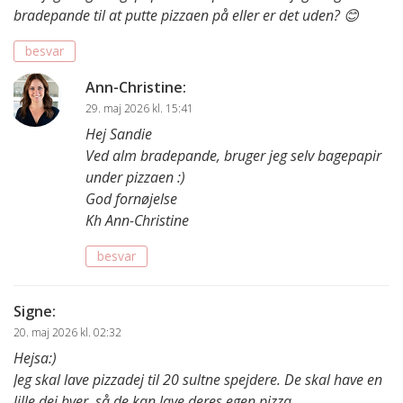
bradepande til at putte pizzaen på eller er det uden? 😊
besvar
Ann-Christine
:
29. maj 2026 kl. 15:41
Hej Sandie
Ved alm bradepande, bruger jeg selv bagepapir
under pizzaen :)
God fornøjelse
Kh Ann-Christine
besvar
Signe
:
20. maj 2026 kl. 02:32
Hejsa:)
Jeg skal lave pizzadej til 20 sultne spejdere. De skal have en
lille dej hver, så de kan lave deres egen pizza.