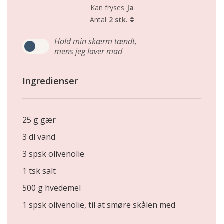
Kan fryses
Ja
Antal
2 stk.
Hold min skærm tændt,
mens jeg laver mad
Ingredienser
25 g gær
3 dl vand
3 spsk olivenolie
1 tsk salt
500 g hvedemel
1 spsk olivenolie, til at smøre skålen med