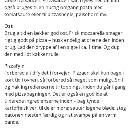
væde fra saucen. Pizzasaucen kan fryses ned og kan
også bruges til en hurtig omgang pasta med
tomatsauce eller til pizzasnegle, pølsehorn mv.
Ost
Brug altid en lækker god ost. Frisk mozzarella smager
rigtig godt på pizza – husk endelig at dræne den inden
brug. Lad den dryppe af i en sigte i ca. 1 time. Og dup
den med lidt køkkenrulle.
Pizzafyld
Forbered altid fyldet i forvejen. Pizzaen skal kun bage i
kort tid i ovnen, så forbered så meget som muligt. Snit
og hak ingredienserne til toppings, inden du går i gang
med pizzabagningen. Det er også en god ide at
tilberede ingredienserne inden – bag tynde
kartoffelskiver, til de er møre; sauter løgene bløde; steg
baconen næsten færdig og rist svampe på en varm
pande.