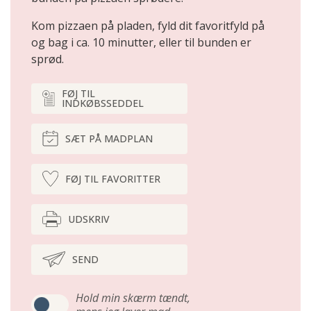
Kom pizzaen på pladen, fyld dit favoritfyld på
og bag i ca. 10 minutter, eller til bunden er
sprød.
FØJ TIL
INDKØBSSEDDEL
SÆT PÅ MADPLAN
FØJ TIL FAVORITTER
UDSKRIV
SEND
Hold min skærm tændt,