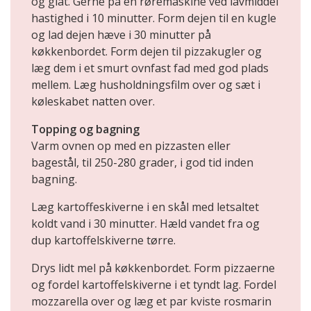
og glat. Gerne på en røremaskine ved lavmiddel
hastighed i 10 minutter. Form dejen til en kugle
og lad dejen hæve i 30 minutter på
køkkenbordet. Form dejen til pizzakugler og
læg dem i et smurt ovnfast fad med god plads
mellem. Læg husholdningsfilm over og sæt i
køleskabet natten over.
Topping og bagning
Varm ovnen op med en pizzasten eller
bagestål, til 250-280 grader, i god tid inden
bagning.
Læg kartoffeskiverne i en skål med letsaltet
koldt vand i 30 minutter. Hæld vandet fra og
dup kartoffelskiverne tørre.
Drys lidt mel på køkkenbordet. Form pizzaerne
og fordel kartoffelskiverne i et tyndt lag. Fordel
mozzarella over og læg et par kviste rosmarin