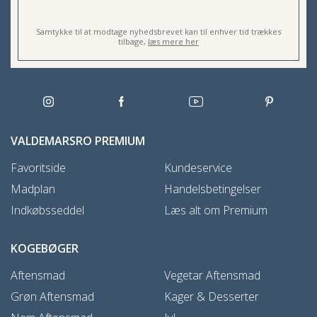
Samtykke til at modtage nyhedsbrevet kan til enhver tid trækkes
tilbage,
læs mere her
VALDEMARSRO PREMIUM
Favoritside
Kundeservice
Madplan
Handelsbetingelser
Indkøbsseddel
Læs alt om Premium
KOGEBØGER
Aftensmad
Vegetar Aftensmad
Grøn Aftensmad
Kager & Desserter