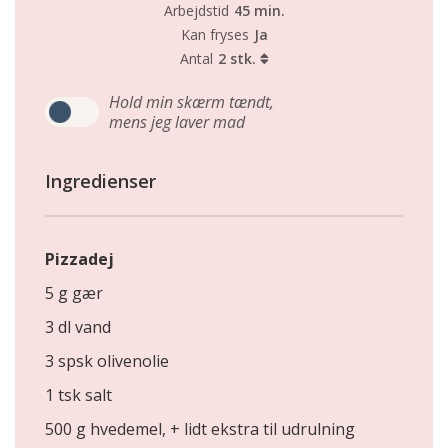
Arbejdstid
45 min.
Kan fryses
Ja
Antal
2 stk.
Hold min skærm tændt,
mens jeg laver mad
Ingredienser
Pizzadej
5 g gær
3 dl vand
3 spsk olivenolie
1 tsk salt
500 g hvedemel, + lidt ekstra til udrulning