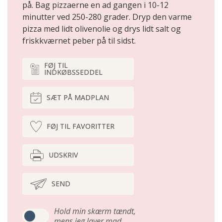
på. Bag pizzaerne en ad gangen i 10-12
minutter ved 250-280 grader. Dryp den varme
pizza med lidt olivenolie og drys lidt salt og
friskkværnet peber på til sidst.
FØJ TIL
INDKØBSSEDDEL
SÆT PÅ MADPLAN
FØJ TIL FAVORITTER
UDSKRIV
SEND
Hold min skærm tændt,
mens jeg laver mad