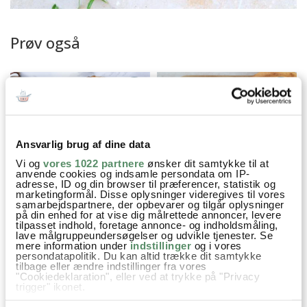
Prøv også
Ansvarlig brug af dine data
Vi og
vores 1022 partnere
ønsker dit samtykke til at
anvende cookies og indsamle persondata om IP-
adresse, ID og din browser til præferencer, statistik og
marketingformål. Disse oplysninger videregives til vores
PIZZA MED KØDBOLLER
CALZONE MED OKSEKØD
samarbejdspartnere, der opbevarer og tilgår oplysninger
på din enhed for at vise dig målrettede annoncer, levere
OG MOZZARELLA
tilpasset indhold, foretage annonce- og indholdsmåling,
lave målgruppeundersøgelser og udvikle tjenester. Se
mere information under
indstillinger
og i vores
persondatapolitik. Du kan altid trække dit samtykke
tilbage eller ændre indstillinger fra vores
Aftensmad
Familiefavoritter
Grill opskrifter
Italiensk
"Cookiedeklaration", eller ved at trykke på "Privacy
trigger" ikonet.
Nem Hverdagsmad
Opskrifter
Pizza
Vegetar
Hvis du tillader det, vil vi også gerne: