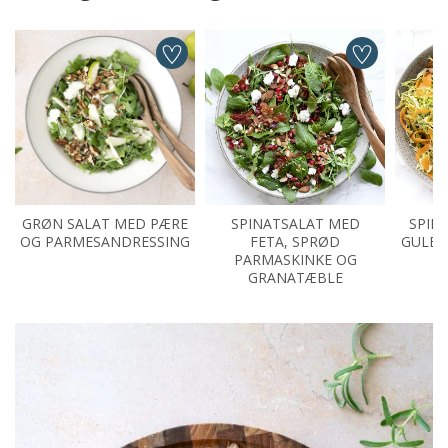
GRØN SALAT MED PÆRE
SPINATSALAT MED
SPID
OG PARMESANDRESSING
FETA, SPRØD
GULER
PARMASKINKE OG
GRANATÆBLE