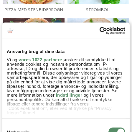
PIZZA MED STENBIDERROGN
STROMBOLI
Ansvarlig brug af dine data
Vi og
vores 1022 partnere
ønsker dit samtykke til at
PEINIRLI MED ÆG OG BACON
CALZONE MED SKINKE OG
anvende cookies og indsamle persondata om IP-
adresse, ID og din browser til præferencer, statistik og
CHAMPIGNON
marketingformål. Disse oplysninger videregives til vores
samarbejdspartnere, der opbevarer og tilgår oplysninger
på din enhed for at vise dig målrettede annoncer, levere
tilpasset indhold, foretage annonce- og indholdsmåling,
lave målgruppeundersøgelser og udvikle tjenester. Se
mere information under
indstillinger
og i vores
persondatapolitik. Du kan altid trække dit samtykke
tilbage eller ændre indstillinger fra vores
"Cookiedeklaration", eller ved at trykke på "Privacy
trigger" ikonet.
Hvis du tillader det, vil vi også gerne:
TORTILLA PIZZA
PIZZA MED ÆBLE, BLÅ OST
Samtykkevalg
Indsamle præcise oplysninger om din placering,
OG SERRANO
der kan være nøjagtig inden for få meter